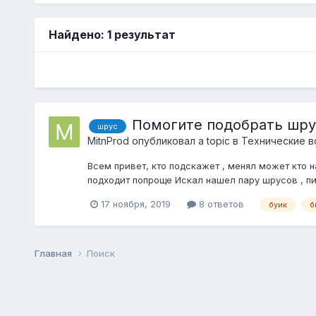
Найдено: 1 результат
Помогите подобрать шрус 
шрус
MitnProd
опубликовал a topic в
Технические в
Всем привет, кто подскажет , менял может кто 
подходит попроще Искал нашел пару шрусов , пишу
17 ноября, 2019
8 ответов
буик
б
Главная
Поиск