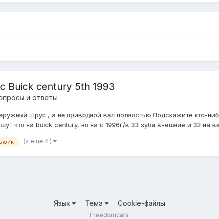
Buick century 5th 1993
опросы и ответы
наружный шрус , а не приводной вал полностью Подскажите кто-нибу
т что на buick century, но на с 1996г/в 33 зуба внешние и 32 на в
(и ещё 4 )
ьюик
Язык
Тема
Cookie-файлы
Freedomcars