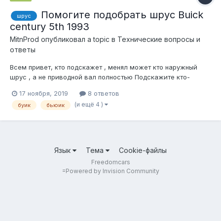
Помогите подобрать шрус Buick
шрус
century 5th 1993
MitnProd
опубликовал a topic в
Технические вопросы и
ответы
Всем привет, кто подскажет , менял может кто наружный
шрус , а не приводной вал полностью Подскажите кто-
нибудь сколько зубьев, да размеры , может от чего нить
17 ноября, 2019
8 ответов
подходит попроще Искал нашел пару шрусов , пишут что на
(и ещё 4 )
буик
бьюик
buick century, но на с 1996г/в 33 зуба внешние и 32 на вал
Нашел еще...
Язык
Тема
Cookie-файлы
Freedomcars
=
Powered by Invision Community