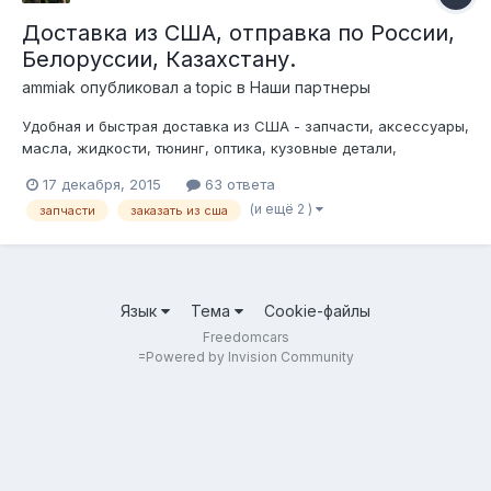
Доставка из США, отправка по России,
Белоруссии, Казахстану.
ammiak
опубликовал a topic в
Наши партнеры
Удобная и быстрая доставка из США - запчасти, аксессуары,
масла, жидкости, тюнинг, оптика, кузовные детали,
агрегаты, экипировка, одежда, обувь и тд. Помощь в
17 декабря, 2015
63 ответа
подборе деталей по VIN, расчет окончательной стоимости -
(и ещё 2 )
запчасти
заказать из сша
никаких скрытых платежей и наценок! Сжатые сроки - от 3-5
дней. Варианты доставки -...
Язык
Тема
Cookie-файлы
Freedomcars
=
Powered by Invision Community