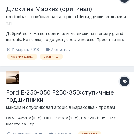
Диски на Маркиз (оригинал)
recdonbass
опубликовал a topic в
Шины, диски, колпаки и
т.п.
Добрый день! Нашел оригинальные диски на mercury grand
marquis. Не новые, но до ума довести можно. Просят за них
15000р. Подскажите, знающие люди, действительно ли
11 марта, 2018
7 ответов
оригинал? (Не встречал такие просто) и какая им цена?
маркиз диски
оригинал
Ford E-250-350,F250-350:ступичные
подшипники
максим н
опубликовал a topic в
Барахолка - продам
C9AZ-4221-A(1шт.), C8TZ-1216-A(1шт.), 8A-1202(1шт.). Все
вместе за 3т.р.
24 апреля, 2016
4 ответа
оригинал