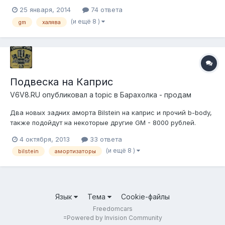
ремня в сборе с роликом GATES 10186118 - 2300р. Неполный
25 января, 2014
74 ответа
комплект сальников, подшипников, шайб, обойм на большой
(и ещё 8 )
gm
халява
мост Каприза - по договоренности Стандартный редуктор
без...
Подвеска на Каприс
V6V8.RU
опубликовал a topic в
Барахолка - продам
Два новых задних аморта Bilstein на каприс и прочий b-body,
также подойдут на некоторые другие GM - 8000 рублей.
Также есть еще аморты на перед NAPA Gas Grenade 60 (в
4 октября, 2013
33 ответа
родне для экспресса, на каприс подходят) по 2000р шт.
(и ещё 8 )
bilstein
амортизаторы
Язык
Тема
Cookie-файлы
Freedomcars
=
Powered by Invision Community