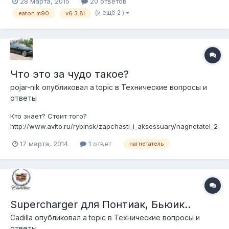
28 марта, 2015
20 ответов
SC... Список: 1) Мотор 3.8l supercharger (с компрессором,
(и ещё 2 )
eaton m90
v6 3.8l
всем навесным, проводкой и мозгом ЭКУ) = 90тр имеет в
стоке мощность 211л....
Что это за чудо такое?
pojar-nik
опубликовал a topic в
Технические вопросы и
ответы
Кто знает? Стоит того?
http://www.avito.ru/rybinsk/zapchasti_i_aksessuary/nagnetatel_2
59249244
17 марта, 2014
1 ответ
нагнетатель
Supercharger для Понтиак, Бьюик..
Cadilla
опубликовал a topic в
Технические вопросы и
ответы