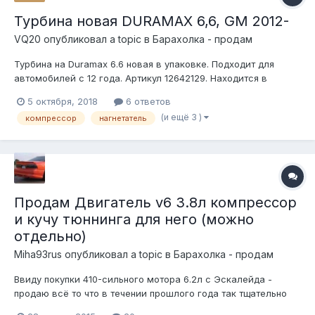
Турбина новая DURAMAX 6,6, GM 2012-
VQ20
опубликовал a topic в
Барахолка - продам
Турбина на Duramax 6.6 новая в упаковке. Подходит для
автомобилей с 12 года. Артикул 12642129. Находится в
Москве. Цена 80,000 р. Торг приветствуется.
5 октября, 2018
6 ответов
(и ещё 3 )
компрессор
нагнетатель
Продам Двигатель v6 3.8л компрессор
и кучу тюннинга для него (можно
отдельно)
Miha93rus
опубликовал a topic в
Барахолка - продам
Ввиду покупки 410-сильного мотора 6.2л с Эскалейда -
продаю всё то что в течении прошлого года так тщательно
копил\покупал\ждал\собирал - для своего Ford Thunderbird