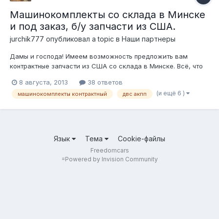
Машинокомплекты со склада в Минске
и под заказ, б/у запчасти из США.
jurchik777
опубликовал a topic в
Наши партнеры
Дамы и господа! Имеем возможность предложить вам
контрактные запчасти из США со склада в Минске. Всё, что
мы предлагаем работоспособно. Мы не скрываем от своих
8 августа, 2013
38 ответов
клиентов историю происхождения запчастей и реальных
(и ещё 6 )
машинокомплекты контрактный
двс акпп
пробегов автомобилей, с которых эти запчасти
демонтированы. Так же можем предложить...
Язык
Тема
Cookie-файлы
Freedomcars
=
Powered by Invision Community