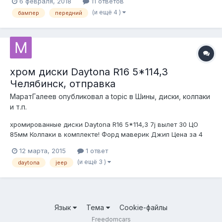
6 февраля, 2018
11 ответов
2001 - 2006. Возможно, подойдёт и на Мэйверик, только у
(и ещё 4 )
бампер
передний
него туманки вроде шли круглые... Цена штуки - 3000 р.
хром диски Daytona R16 5*114,3
Челябинск, отправка
МаратГалеев
опубликовал a topic в
Шины, диски, колпаки
и т.п.
хромированные диски Daytona R16 5*114,3 7j вылет 30 ЦО
85мм Колпаки в комплекте! Форд маверик Джип Цена за 4
диска (без шин) - 14000 руб. Диски в отличном состоянии,
12 марта, 2015
1 ответ
ровные, без пробега по РФ. Возможна отправка по РФ.
(и ещё 3 )
daytona
jeep
Доставка по РФ 300-400 руб. за комплект дисков, срок
доставки 3-5 дней....
Язык
Тема
Cookie-файлы
Freedomcars