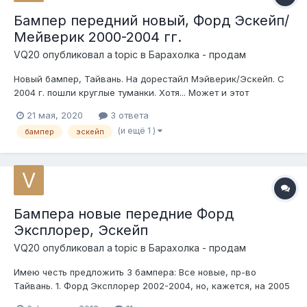
Бампер передний новый, Форд Эскейп/
Мейверик 2000-2004 гг.
VQ20
опубликовал a topic в
Барахолка - продам
Новый бампер, Тайвань. На дорестайл Мэйверик/Эскейп. С
2004 г. пошли круглые туманки. Хотя... Может и этот
подойдёт. Состояние отличное. FD04179BB Цена 2500 р.
21 мая, 2020
3 ответа
Отправлю транспортной.
(и ещё 1 )
бампер
эскейп
Бампера новые передние Форд
Эксплорер, Эскейп
VQ20
опубликовал a topic в
Барахолка - продам
Имею честь предложить 3 бампера: Все новые, пр-во
Тайвань. 1. Форд Эксплорер 2002-2004, но, кажется, на 2005
г. тоже пойдёт. 2. Форд Эксплорер 1995-1998 3. Форд Эскейп