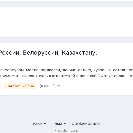
России, Белоруссии, Казахстану.
аксессуары, масла, жидкости, тюнинг, оптика, кузовные детали, аг
тоимости - никаких скрытых платежей и наценок! Сжатые сроки - от 
(и ещё 2 )
заказать из сша
Язык
Тема
Cookie-файлы
Freedomcars