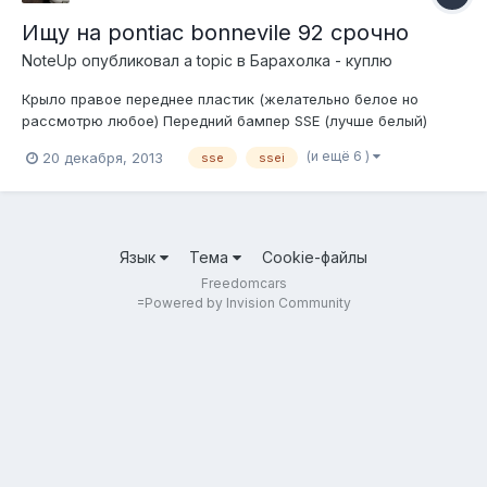
Ищу на pontiac bonnevile 92 срочно
NoteUp
опубликовал a topic в
Барахолка - куплю
Крыло правое переднее пластик (желательно белое но
рассмотрю любое) Передний бампер SSE (лучше белый)
Подлокотник водителя с переднего дивана (светло серая
(и ещё 6 )
20 декабря, 2013
sse
ssei
кожа) Поворотники левый и правый. Жидкости в радиаторы.
До нового года хочеться вернуть в строй...
Язык
Тема
Cookie-файлы
Freedomcars
=
Powered by Invision Community