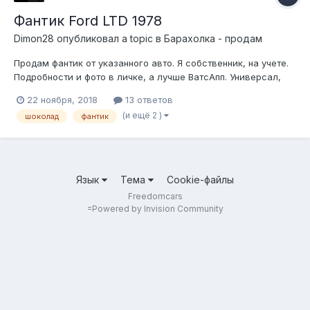
Фантик Ford LTD 1978
Dimon28
опубликовал a topic в
Барахолка - продам
Продам фантик от указанного авто. Я собственник, на учете.
Подробности и фото в личке, а лучше ВатсАпп. Универсал,
ВИН отсутствует, категория В, 85 л.с. Из минусов 1,3 л.
22 ноября, 2018
13 ответов
Конфетку разворачивать сильно не хочется, поэтому ЦКХН-
(и ещё 2 )
шоколад
фантик
400 тыс. руб. При реальном интересе готов обсудить цену, но
оговорюсь-...
Язык
Тема
Cookie-файлы
Freedomcars
=
Powered by Invision Community