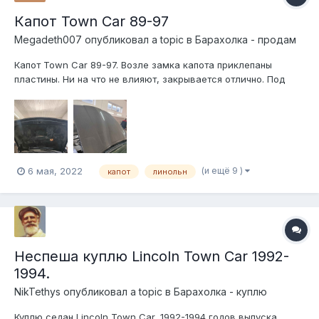
Капот Town Car 89-97
Megadeth007
опубликовал a topic в
Барахолка - продам
Капот Town Car 89-97. Возле замка капота приклепаны
пластины. Ни на что не влияют, закрывается отлично. Под
перекрас 8000р.
(и ещё 9 )
6 мая, 2022
капот
линольн
Неспеша куплю Lincoln Town Car 1992-
1994.
NikTethys
опубликовал a topic в
Барахолка - куплю
Куплю седан Lincoln Town Car, 1992-1994 годов выпуска.