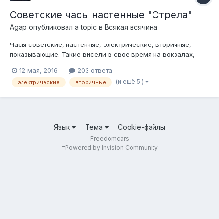
Советские часы настенные "Стрела"
Agap
опубликовал a topic в
Всякая всячина
Часы советские, настенные, электрические, вторичные,
показывающие. Такие висели в свое время на вокзалах,
заводах, школах и т.д. Сразу уточнение- сами часы- это
12 мая, 2016
203 ответа
просто циферблат со стрелками, толпой вторичных часов
(и ещё 5 )
электрические
вторичные
управляли первичные часы, т.е. все часы в здании
показывали одинаковое время. Первичн...
Язык
Тема
Cookie-файлы
Freedomcars
=
Powered by Invision Community