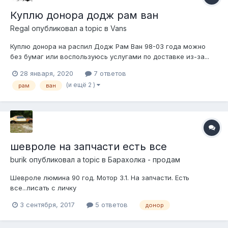
Куплю донора додж рам ван
Regal
опубликовал a topic в
Vans
Куплю донора на распил Додж Рам Ван 98-03 года можно
без бумаг или воспользуюсь услугами по доставке из-за...
Буду рад любой информации, практической помощи,
28 января, 2020
7 ответов
дельному совету. Войду в долю. Салон, кузов и бумаги в
(и ещё 2 )
рам
ван
дело не пойдут, надо всё остальное в комплекте, технически
исправное.
шевроле на запчасти есть все
burik
опубликовал a topic в
Барахолка - продам
Шевроле люмина 90 год. Мотор 3.1. На запчасти. Есть
все...писать с личку
3 сентября, 2017
5 ответов
донор