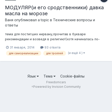
МОДУЛЯР(и его сродственники) давка
масла на морозе
Ваня
опубликовал a topic в
Технические вопросы и
ответы
тема для постигших нирвану,прочитав в букваре
рекомендации и возведя в религию!(хотя начиналась по-
другому)...не считая пару-тройку ответов,и что б не скучно
31 января, 2014
93 ответа
было PS.про 5-30 я в курсе.
(и ещё 4 )
для самореализации
для троллей
Язык
Тема
Cookie-файлы
Freedomcars
=
Powered by Invision Community