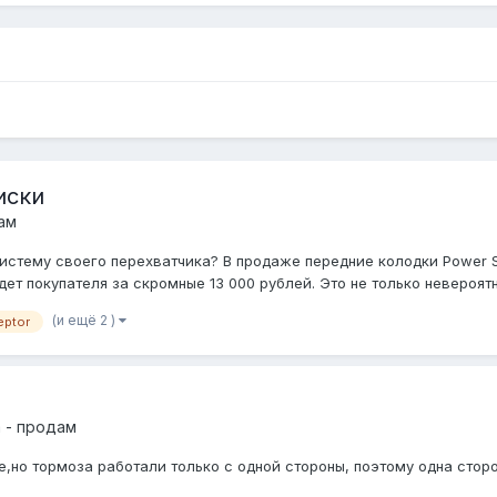
иски
ам
истему своего перехватчика? В продаже передние колодки Power S
дет покупателя за скромные 13 000 рублей. Это не только невероятн.
(и ещё 2 )
eptor
 - продам
,но тормоза работали только с одной стороны, поэтому одна сторо