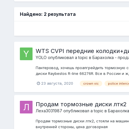
Найдено: 2 результата
WTS CVPI передние колодки+д
YOLO
опубликовал a topic в
Барахолка - прод
Пантеровод, хочешь проапгрейдить тормозную с
диски Raybestos R-line 66276R. Все в России и ж
23 августа, 2020
crown vic
police interc
Продам тормозные диски лтк2
Леха3031987
опубликовал a topic в
Барахолка
Продам тормозные диски лтк2, стояли на машине
внутренней стороны, цена договорная