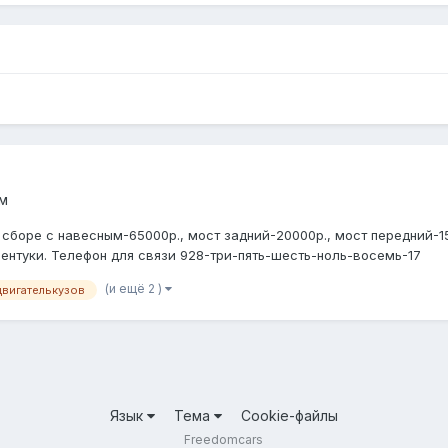
м
 сборе с навесным-65000р., мост задний-20000р., мост передний-15
сентуки. Телефон для связи 928-три-пять-шесть-ноль-восемь-17
(и ещё 2 )
двигателькузов
Язык
Тема
Cookie-файлы
Freedomcars