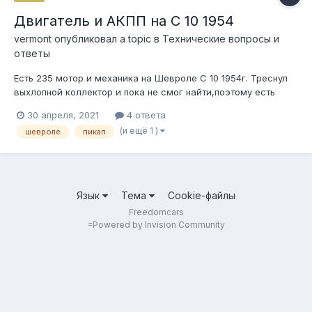
Двигатель и АКПП на С 10 1954
vermont
опубликовал a topic в
Технические вопросы и
ответы
Есть 235 мотор и механика на Шевроле С 10 1954г. Треснул
выхлопной коллектор и пока не смог найти,поэтому есть
мысли до поры выдернуть этот двигатель с коробкой и
30 апреля, 2021
4 ответа
поставить что-то более удобное на каждый день.При этом
(и ещё 1 )
шевроле
пикап
без серьезных переделок,чтобы вернуть все в сток при
желании. Может кто подскажет...
Язык
Тема
Cookie-файлы
Freedomcars
=
Powered by Invision Community