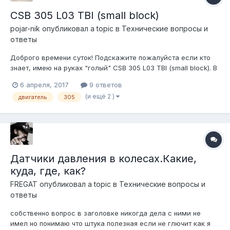
CSB 305 L03 TBI (small block)
pojar-nik
опубликовал a topic в
Технические вопросы и
ответы
Доброго времени суток! Подскажите пожалуйста если кто
знает, имею на руках "голый" CSB 305 L03 TBI (small block). В
планах поставить на него капризий моник с мозгами от 174-х
6 апреля, 2017
9 ответов
сильного. Какие датчики нужны для мотора и в каком
(и ещё 2 )
двигатель
305
количестве? Есть ли такая информация где ни будь? Заранее
спасибо!)
Датчики давления в колесах.Какие,
куда, где, как?
FREGAT
опубликовал a topic в
Технические вопросы и
ответы
собственно вопрос в заголовке никогда дела с ними не
имел но понимаю что штука полезная если не глючит как я