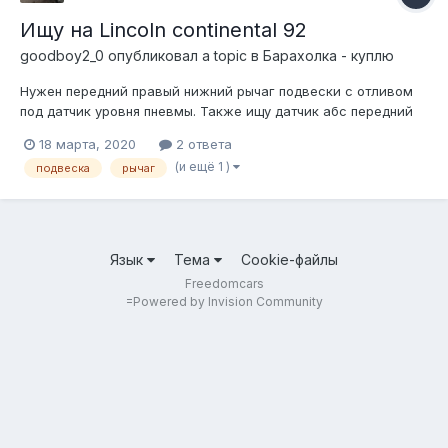
Ищу на Lincoln continental 92
goodboy2_0
опубликовал a topic в
Барахолка - куплю
Нужен передний правый нижний рычаг подвески с отливом
под датчик уровня пневмы. Также ищу датчик абс передний
левый. Было бы хорошо все в новом состоянии или
18 марта, 2020
2 ответа
отличном. Может у кого найдётся.
(и ещё 1 )
подвеска
рычаг
Язык
Тема
Cookie-файлы
Freedomcars
=
Powered by Invision Community