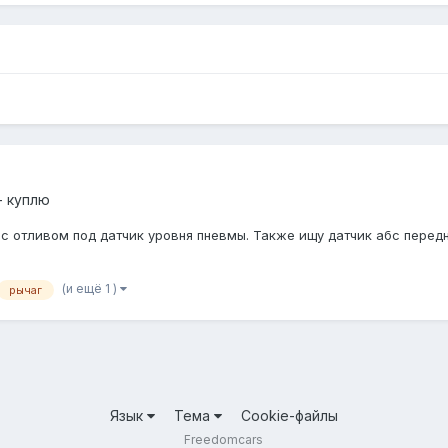
- куплю
с отливом под датчик уровня пневмы. Также ищу датчик абс перед
(и ещё 1 )
рычаг
Язык
Тема
Cookie-файлы
Freedomcars