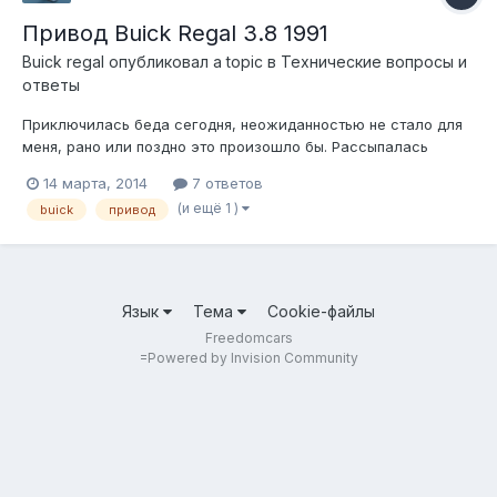
Привод Buick Regal 3.8 1991
Buick regal
опубликовал a topic в
Технические вопросы и
ответы
Приключилась беда сегодня, неожиданностью не стало для
меня, рано или поздно это произошло бы. Рассыпалась
правая граната, пошуршал по рокавто, приценился, всё бы
14 марта, 2014
7 ответов
ничего НО, по наличию в нашей замечательной стране мало
(и ещё 1 )
buick
привод
чего можно найти. Собственно, вопрос: может какие либо
аналоги подходят, или ест...
Язык
Тема
Cookie-файлы
Freedomcars
=
Powered by Invision Community