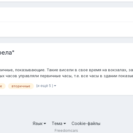
рела"
ричные, показывающие. Такие висели в свое время на вокзалах, зав
х часов управляли первичные часы, т.е. все часы в здании показы
(и ещё 5 )
е
вторичные
Язык
Тема
Cookie-файлы
Freedomcars