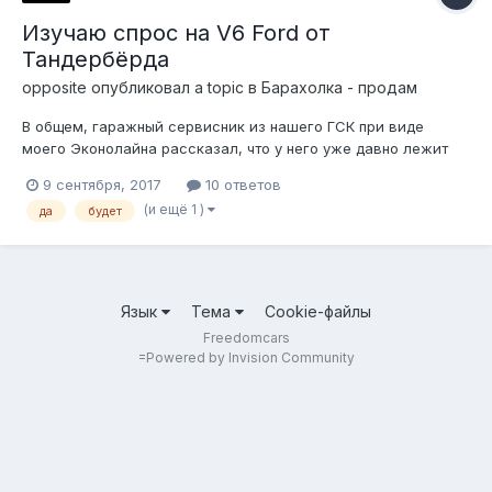
Изучаю спрос на V6 Ford от
Тандербёрда
opposite
опубликовал a topic в
Барахолка - продам
В общем, гаражный сервисник из нашего ГСК при виде
моего Эконолайна рассказал, что у него уже давно лежит
двигатель V6 от Тандербёрда, его куда-то давно хотели
9 сентября, 2017
10 ответов
свапать, но что-то заказчик передумал и груду запчастей
(и ещё 1 )
да
будет
бросил в сервисе. Сейчас остался один мотор. Покупался от
как откапиталенный, но его...
Язык
Тема
Cookie-файлы
Freedomcars
=
Powered by Invision Community