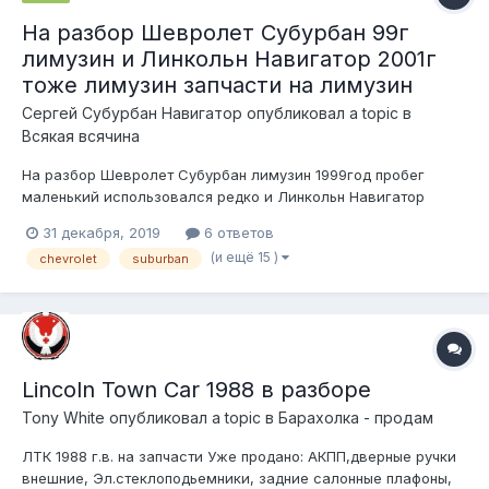
На разбор Шевролет Субурбан 99г
лимузин и Линкольн Навигатор 2001г
тоже лимузин запчасти на лимузин
Сергей Субурбан Навигатор
опубликовал a topic в
Всякая всячина
На разбор Шевролет Субурбан лимузин 1999год пробег
маленький использовался редко и Линкольн Навигатор
двигатель 5.4 2001год тоже лимузин пробег 107тыс. Машины
31 декабря, 2019
6 ответов
в хорошем состоянии двери крылья ржавчины нет. Еще есть
(и ещё 15 )
chevrolet
suburban
двигатель турбодизель 6.5 от Хаммер Н-1, КПП и мост в
хорошем состоянии. Фото видео...
Lincoln Town Car 1988 в разборе
Tony White
опубликовал a topic в
Барахолка - продам
ЛТК 1988 г.в. на запчасти Уже продано: АКПП,дверные ручки
внешние, Эл.стеклоподьемники, задние салонные плафоны,