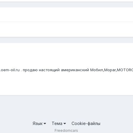
.oem-oil.ru . продаю настоящий американский Мобил,Mopar,MOTORC
Язык
Тема
Cookie-файлы
Freedomcars