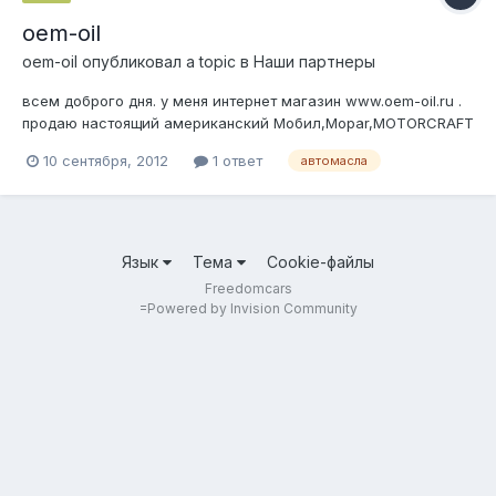
oem-oil
oem-oil
опубликовал a topic в
Наши партнеры
всем доброго дня. у меня интернет магазин www.oem-oil.ru .
продаю настоящий американский Мобил,Mopar,MOTORCRAFT
по хорошей цене в наличии . готов предоставить скидку ( 5
10 сентября, 2012
1 ответ
автомасла
%) на всю линейку масел.
Язык
Тема
Cookie-файлы
Freedomcars
=
Powered by Invision Community