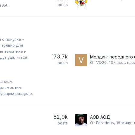
posts
 АА.
о покупке -
 только для
е тематике и
173,7k
ут удаляться
От
VQ20
,
13 часов наз
posts
ванием
 разместим
вующем разделе.
82,9k
AOD АОД
От
Faradeus
,
16 минут 
posts