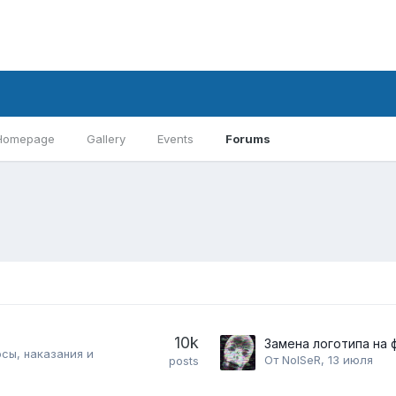
Homepage
Gallery
Events
Forums
10k
сы, наказания и
От
NoISeR
,
13 июля
posts