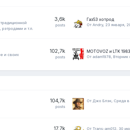
3,6k
Газ53 хотрод
 традиционной
От
Andry
,
23 января, 2
posts
рэтродами и т.п.
102,7k
MOTOVOZ и LTK 198
бе и своих
От
adam1978
,
Вторник 
posts
104,7k
От
Джо Блэк
,
Среда в
posts
17,7k
От
Trans-am012
,
30 ию