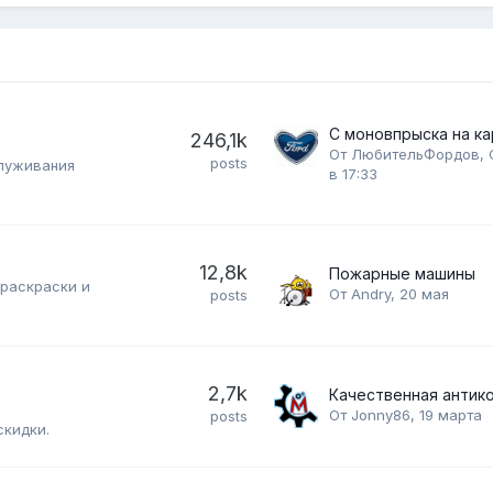
246,1k
От
ЛюбительФордов
,
posts
служивания
в 17:33
12,8k
Пожарные машины
 раскраски и
От
Andry
,
20 мая
posts
2,7k
От
Jonny86
,
19 марта
posts
скидки.