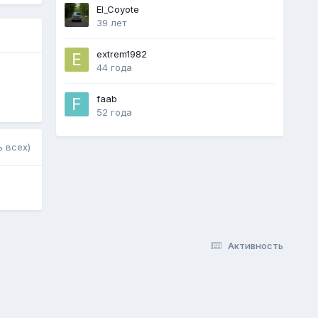
El_Coyote
39 лет
extrem1982
44 года
faab
52 года
 всех)
Активность