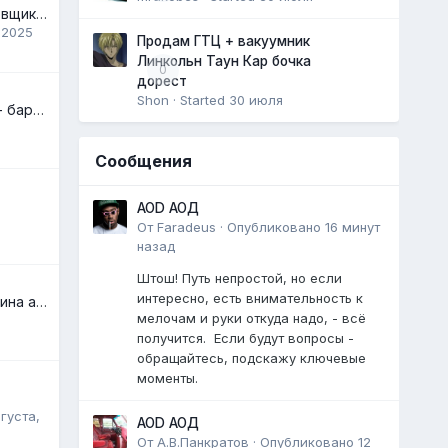
WIPER ARM или парковщик стеклоочистителей
 2025
Продам ГТЦ + вакуумник
Линкольн Таун Кар бочка
0
дорест
Shon
· Started
30 июля
Audi 200 турбо 1984 - барнфайнд
Сообщения
AOD АОД
От
Faradeus
·
Опубликовано
16 минут
назад
Штош! Путь непростой, но если
интересно, есть внимательность к
Помогите найти хозяина авто
мелочам и руки откуда надо, - всё
получится. Если будут вопросы -
обращайтесь, подскажу ключевые
моменты.
вгуста,
AOD АОД
От
А.В.Панкратов
·
Опубликовано
12