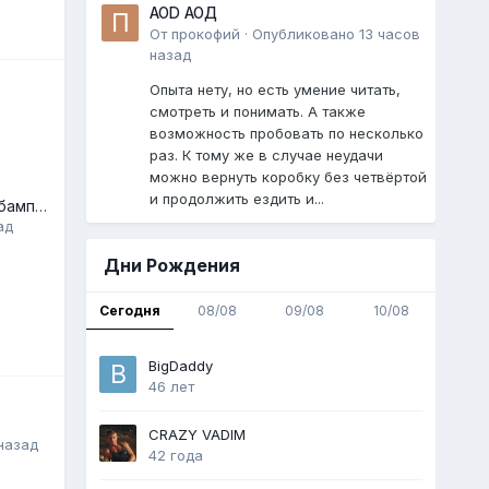
AOD АОД
От
прокофий
·
Опубликовано
13 часов
назад
Опыта нету, но есть умение читать,
смотреть и понимать. А также
возможность пробовать по несколько
раз. К тому же в случае неудачи
можно вернуть коробку без четвёртой
и продолжить ездить и...
Молдинг переднего бампера, новый, оригинал, 1992-1995 Бьюик Скайларк
ад
Дни Рождения
Сегодня
08/08
09/08
10/08
BigDaddy
46 лет
CRAZY VADIM
назад
42 года