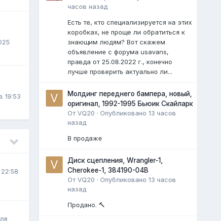
часов назад
Есть те, кто специализируется на этих
коробках, не проще ли обратиться к
025
знающим людям? Вот скажем
объявление с форума usavans,
правда от 25.08.2022 г., конечно
лучше проверить актуально ли...
3
Молдинг переднего бампера, новый,
в 19:53
оригинал, 1992-1995 Бьюик Скайларк
От
VQ20
·
Опубликовано
13 часов
назад
В продаже
Диск сцепления, Wrangler-1,
Cherokee-1, 384190-04B
 22:58
От
VQ20
·
Опубликовано
13 часов
назад
Продано. 🔨
ля