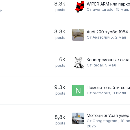
8,3k
От
aventurado
,
15 мая,
posts
ей
3,3k
От
АнатоличЪ
,
2 мая
posts
6k
Конверсионные окна
От
Regal
,
5 мая
posts
9,3k
От
nikitronus
,
3 июля
posts
Мотоцикл Урал умер
8,8k
От
Gangstagram
,
18 а
posts
2025