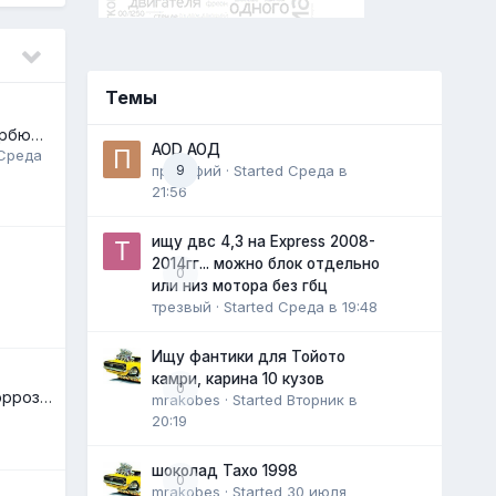
Темы
С моновпрыска на карбюратор. Ford 302.
AOD АОД
Среда
прокофий
9
· Started
Среда в
21:56
ищу двс 4,3 на Express 2008-
2014гг... можно блок отдельно
0
или низ мотора без гбц
трезвый
· Started
Среда в 19:48
Ищу фантики для Тойото
камри, карина 10 кузов
0
Качественная антикоррозийная обработка автомобилей.
mrakobes
· Started
Вторник в
20:19
шоколад Тахо 1998
0
mrakobes
· Started
30 июля