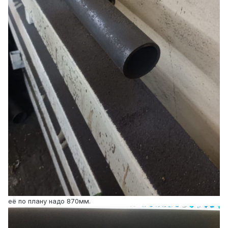
её по плану надо 870мм.