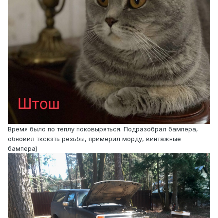
Время было по теплу поковыряться. Подразобрал бампера,
обновил ткскзть резьбы, примерил морду, винтажные
бампера)