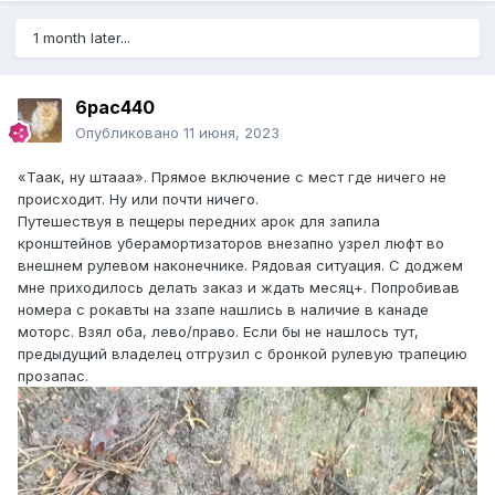
1 month later...
6pac440
Опубликовано
11 июня, 2023
«Таак, ну штааа». Прямое включение с мест где ничего не
происходит. Ну или почти ничего.
Путешествуя в пещеры передних арок для запила
кронштейнов уберамортизаторов внезапно узрел люфт во
внешнем рулевом наконечнике. Рядовая ситуация. С доджем
мне приходилось делать заказ и ждать месяц+. Попробивав
номера с рокавты на ззапе нашлись в наличие в канаде
моторс. Взял оба, лево/право. Если бы не нашлось тут,
предыдущий владелец отгрузил с бронкой рулевую трапецию
прозапас.