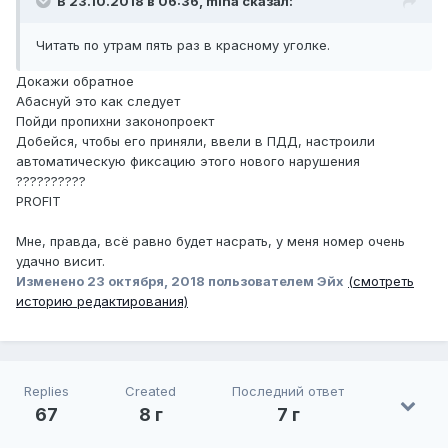
В 23.10.2018 в 06:36, miha сказал:
Читать по утрам пять раз в красному уголке.
Докажи обратное
Абаснуй это как следует
Пойди пропихни законопроект
Добейся, чтобы его приняли, ввели в ПДД, настроили
автоматическую фиксацию этого нового нарушения
??????????
PROFIT
Мне, правда, всё равно будет насрать, у меня номер очень
удачно висит.
Изменено
23 октября, 2018
пользователем Эйх
(смотреть
историю редактирования)
Replies
Created
Последний ответ
67
8 г
7 г