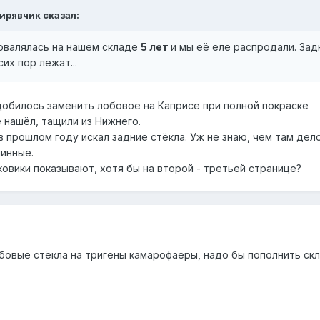
Кирявчик сказал:
ровалялась на нашем складе
5 лет
и мы её еле распродали. Зад
их пор лежат...
адобилось заменить лобовое на Каприсе при полной покраске
е нашёл, тащили из Нижнего.
в прошлом году искал задние стёкла. Уж не знаю, чем там дел
линные.
овики показывают, хотя бы на второй - третьей странице?
бовые стёкла на тригены камарофаеры, надо бы пополнить ск