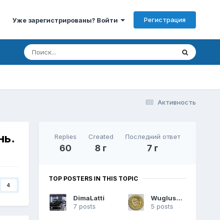
Регистрация
Уже зарегистрированы? Войти
Активность
нь.
Replies
Created
Последний ответ
60
8 г
7 г
TOP POSTERS IN THIS TOPIC
4
DimaLatti
Wuglusskr
7 posts
5 posts