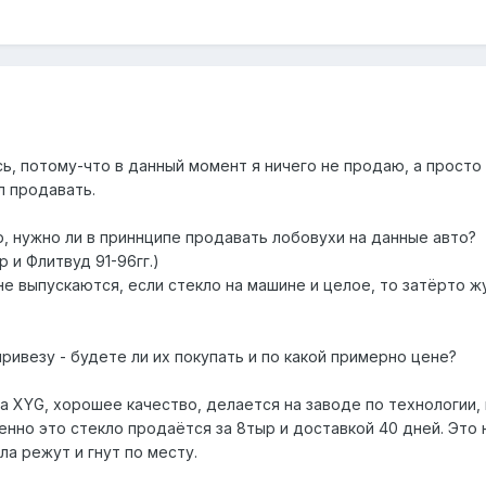
сь, потому-что в данный момент я ничего не продаю, а просто
л продавать.
р, нужно ли в приннципе продавать лобовухи на данные авто?
 и Флитвуд 91-96гг.)
е выпускаются, если стекло на машине и целое, то затёрто ж
ривезу - будете ли их покупать и по какой примерно цене?
а XYG, хорошее качество, делается на заводе по технологии,
енно это стекло продаётся за 8тыр и доставкой 40 дней. Это 
а режут и гнут по месту.