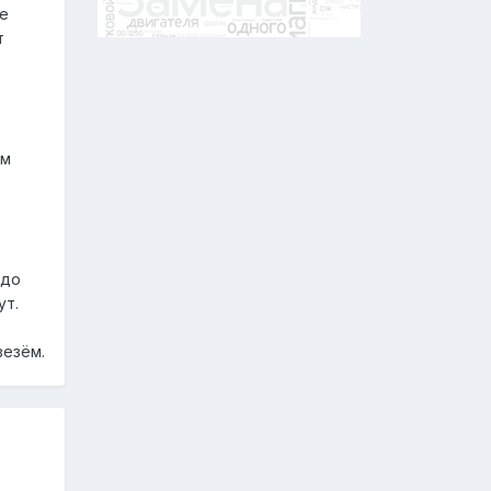
ые
т
ым
 до
ут.
везём.