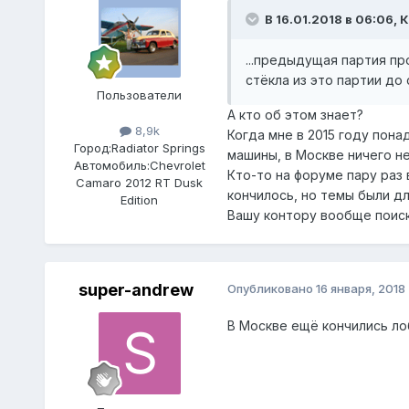
В 16.01.2018 в 06:06, 
...предыдущая партия п
стёкла из это партии до с
Пользователи
А кто об этом знает?
8,9k
Когда мне в 2015 году пон
Город:
Radiator Springs
машины, в Москве ничего н
Автомобиль:
Chevrolet
Кто-то на форуме пару раз 
Camaro 2012 RT Dusk
кончилось, но темы были д
Edition
Вашу контору вообще поиск
super-andrew
Опубликовано
16 января, 2018
В Москве ещё кончились ло