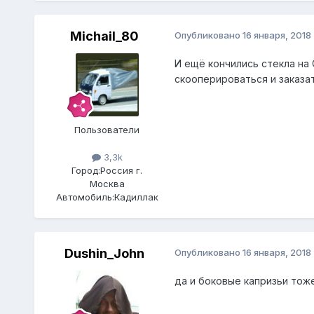
Michail_80
Опубликовано
16 января, 2018
И ещё кончились стекла на
скооперироваться и заказат
Пользователи
3,3k
Город:
Россия г.
Москва
Автомобиль:
Кадиллак
Dushin_John
Опубликовано
16 января, 2018
да и боковые капризьи тоже