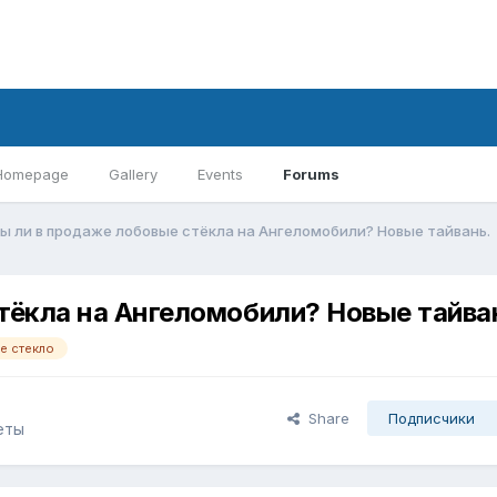
Homepage
Gallery
Events
Forums
ы ли в продаже лобовые стёкла на Ангеломобили? Новые тайвань.
тёкла на Ангеломобили? Новые тайва
е стекло
Share
Подписчики
еты