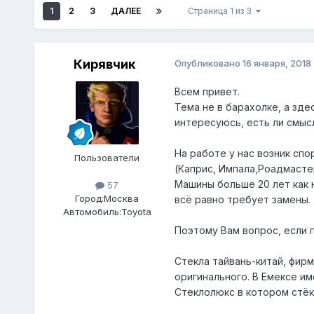
1
2
3
ДАЛЕЕ
Страница 1 из 3
Кирявчик
Опубликовано
16 января, 2018
Всем привет.
Тема не в барахолке, а зде
интересуюсь, есть ли смыс
На работе у нас возник спо
Пользователи
(Каприс, Импала,Роадмастер
Машины больше 20 лет как н
57
Город:
Москва
всё равно требует замены.
Автомобиль:
Toyota
Поэтому Вам вопрос, если п
Стекла тайвань-китай, фирм
оригинального. В Емексе им
Стеклолюкс в котором стёкл