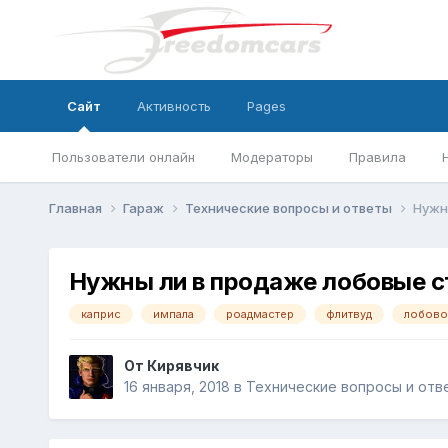
Сайт
Активность
Pages
Пользователи онлайн
Модераторы
Правила
Главная
Гараж
Технические вопросы и ответы
Нужн
Нужны ли в продаже лобовые с
каприс
импала
роадмастер
флитвуд
лобово
От
Кирявчик
16 января, 2018
в
Технические вопросы и отв