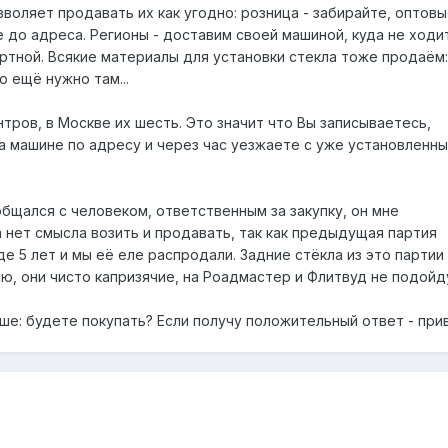
зволяет продавать их как угодно: розница - забирайте, оптов
 до адреса. Регионы - доставим своей машиной, куда не ходи
ртной. Всякие материалы для установки стекла тоже продаём:
о ещё нужно там...
тров, в Москве их шесть. Это значит что Вы записываетесь,
а машине по адресу и через час уезжаете с уже установленн
бщался с человеком, ответственным за закупку, он мне
 нет смысла возить и продавать, так как предыдущая партия
е 5 лет и мы её еле распродали. Задние стёкла из это партии
аю, они чисто капризячие, на Роадмастер и Флитвуд не подойд
ше: будете покупать? Если получу положительный ответ - при