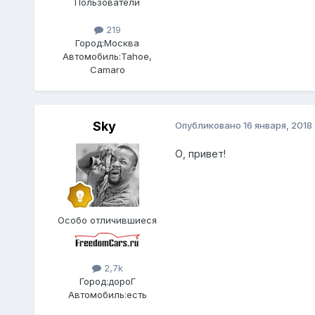
Пользователи
219
Город:
Москва
Автомобиль:
Tahoe,
Camaro
Sky
Опубликовано
16 января, 2018
О, привет!
Особо отличившиеся
2,7k
Город:
дороГ
Автомобиль:
есть