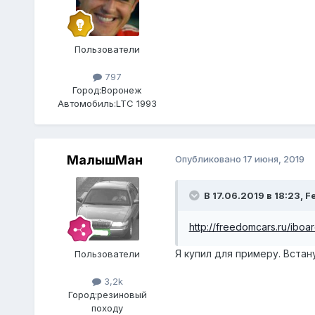
Пользователи
797
Город:
Воронеж
Автомобиль:
LTC 1993
МалышМан
Опубликовано
17 июня, 2019
В 17.06.2019 в 18:23,
F
http://freedomcars.ru/ibo
Я купил для примеру. Встан
Пользователи
3,2k
Город:
резиновый
походу