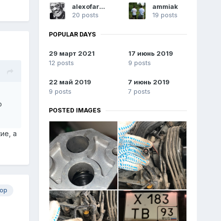
alexofarada
ammiak
20 posts
19 posts
POPULAR DAYS
29 март 2021
17 июнь 2019
12 posts
9 posts
22 май 2019
7 июнь 2019
9 posts
7 posts
ю
POSTED IMAGES
ие, а
ор