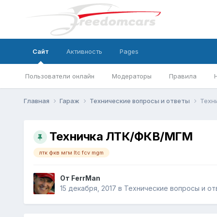
Сайт
Активность
Pages
Пользователи онлайн
Модераторы
Правила
Главная
Гараж
Технические вопросы и ответы
Техн
Техничка ЛТК/ФКВ/МГМ
лтк фкв мгм ltc fcv mgm
От
FerrMan
15 декабря, 2017
в
Технические вопросы и от