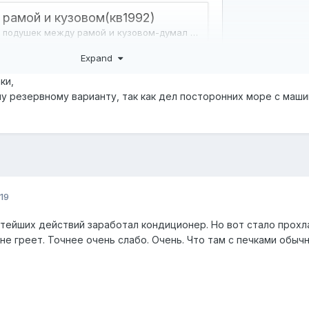
Expand
ки,
у резервному варианту, так как дел посторонних море с маши
. На второй странице по ссылке два фото подушек
19
стейших действий заработал кондиционер. Но вот стало прохл
 не греет. Точнее очень слабо. Очень. Что там с печками обыч