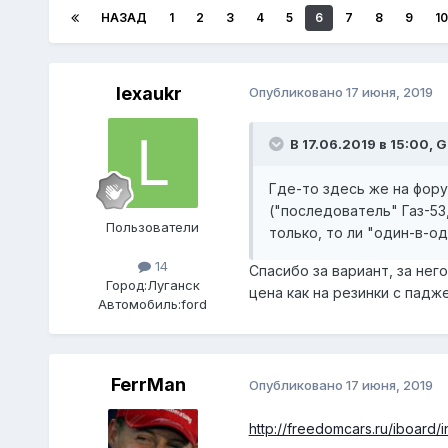
НАЗАД
1
2
3
4
5
6
7
8
9
10
lexaukr
Опубликовано
17 июня, 2019
В 17.06.2019 в 15:00,
G
Где-то здесь же на фору
("последователь" Газ-53,
Пользователи
только, то ли "один-в-од
14
Спасибо за вариант, за него
Город:
Луганск
цена как на резинки с падж
Автомобиль:
ford
FerrMan
Опубликовано
17 июня, 2019
http://freedomcars.ru/iboar