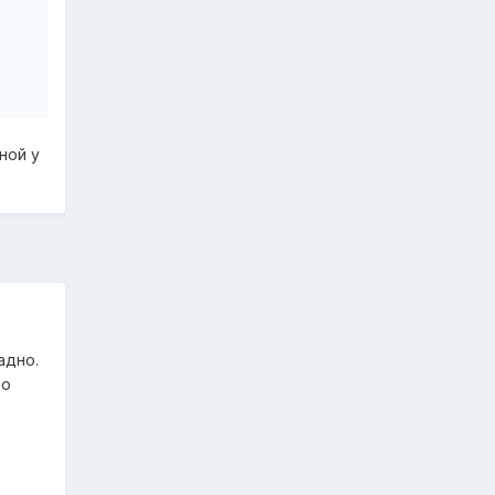
ной у
адно.
но