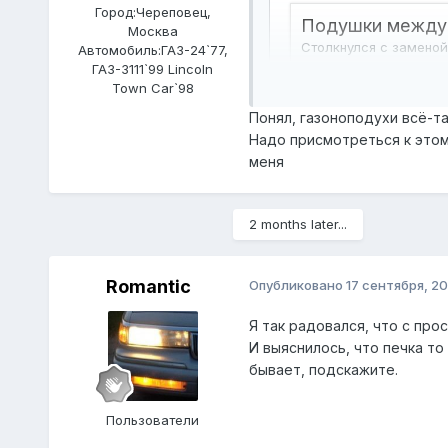
Город:
Череповец,
Москва
Автомобиль:
ГАЗ-24`77,
ГАЗ-3111`99 Lincoln
Town Car`98
Понял, газоноподухи всё-та
Надо присмотреться к этом
меня
2 months later...
Ч хер знаю как вставить
Romantic
Опубликовано
17 сентября, 20
Я так радовался, что с про
И выяснилось, что печка то
бывает, подскажите.
Пользователи