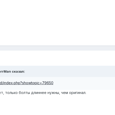
errMan
сказал:
ard/index.php?showtopic=79650
ут, только болты длиннее нужны, чем оригинал.