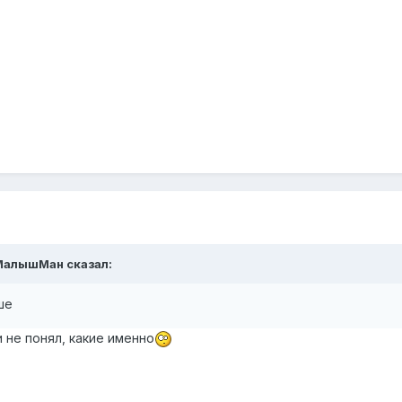
МалышМан
сказал:
ше
и не понял, какие именно