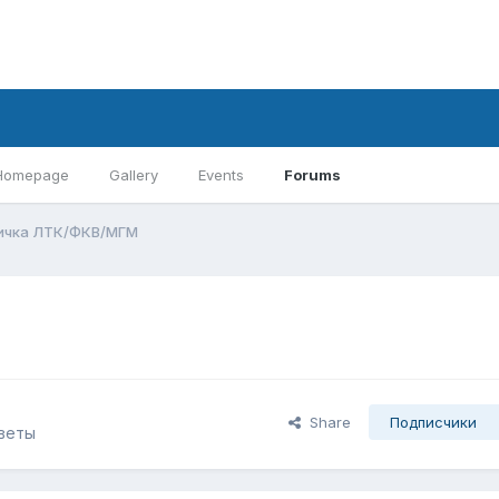
Homepage
Gallery
Events
Forums
ичка ЛТК/ФКВ/МГМ
Share
Подписчики
веты