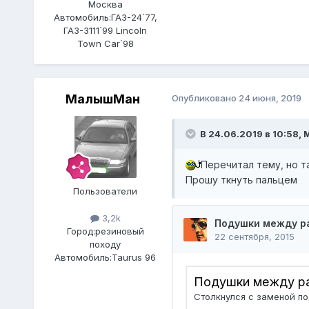
Москва
Автомобиль:
ГАЗ-24`77,
ГАЗ-3111`99 Lincoln
Town Car`98
МалышМан
Опубликовано
24 июня, 2019
В 24.06.2019 в 10:58,
Перечитал тему, но та
Прошу ткнуть пальцем
Пользователи
3,2k
Город:
резиновый
походу
Автомобиль:
Taurus 96