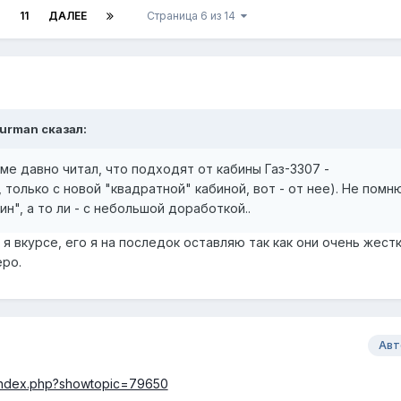
11
ДАЛЕЕ
Страница 6 из 14
urman
сказал:
ме давно читал, что подходят от кабины Газ-3307 -
 только с новой "квадратной" кабиной, вот - от нее). Не помн
ин", а то ли - с небольшой доработкой..
 я вкурсе, его я на последок оставляю так как они очень жестк
еро.
Авт
d/index.php?showtopic=79650