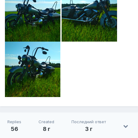
Replies
Created
Последний ответ
56
8 г
3 г