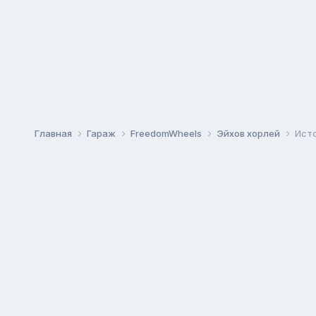
Главная
Гараж
FreedomWheels
Эйхов хорлей
Ист