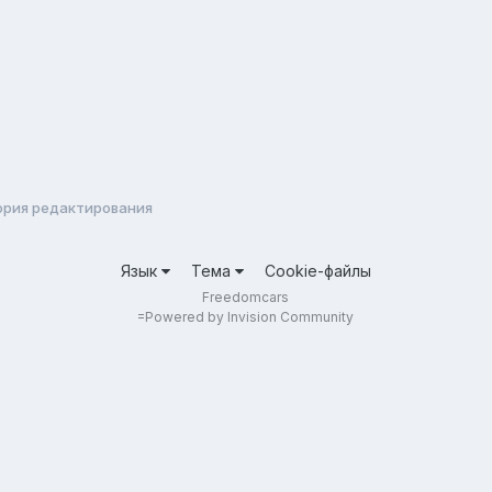
ория редактирования
Язык
Тема
Cookie-файлы
Freedomcars
=
Powered by Invision Community