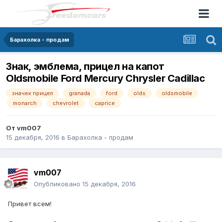
Барахолка - продам
Знак, эмблема, прицел на капот
Oldsmobile Ford Mercury Chrysler Cadillac
значек прицел
granada
ford
olds
oldsmobile
monarch
chevrolet
caprice
От
vm007
15 декабря, 2016
в
Барахолка - продам
vm007
Опубликовано
15 декабря, 2016
Привет всем!