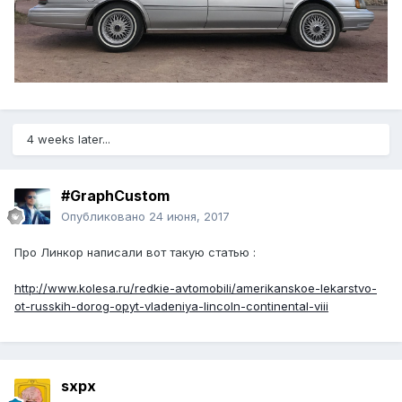
4 weeks later...
#GraphCustom
Опубликовано
24 июня, 2017
Про Линкор написали вот такую статью :
http://www.kolesa.ru/redkie-avtomobili/amerikanskoe-lekarstvo-
ot-russkih-dorog-opyt-vladeniya-lincoln-continental-viii
sxpx