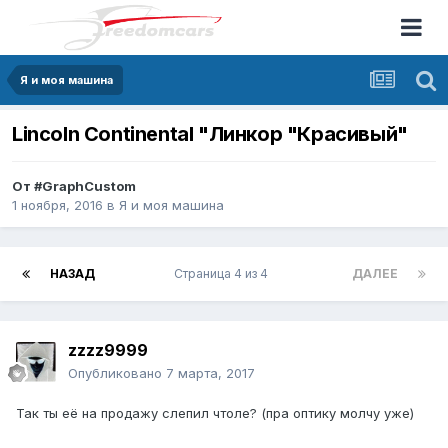
Я и моя машина
Lincoln Continental "Линкор "Красивый"
От
#GraphCustom
1 ноября, 2016
в
Я и моя машина
НАЗАД
Страница 4 из 4
ДАЛЕЕ
zzzz9999
Опубликовано
7 марта, 2017
Так ты её на продажу слепил чтоле? (пра оптику молчу уже)