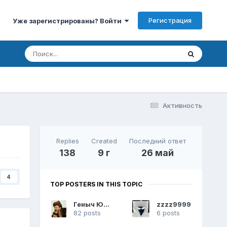
Регистрация
Уже зарегистрированы? Войти
Активность
Replies
Created
Последний ответ
138
9 г
26 май
4
TOP POSTERS IN THIS TOPIC
Геныч Юрич
zzzz9999
82 posts
6 posts