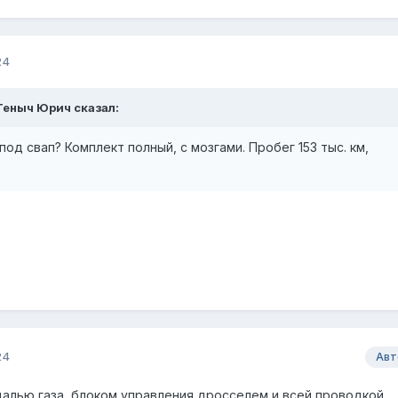
24
Геныч Юрич
сказал:
од свап? Комплект полный, с мозгами. Пробег 153 тыс. км,
24
Авт
далью газа, блоком управления дросселем и всей проводкой.