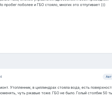
 Но пробег поболее и ГБО стояло, многих это отпугивает )))
24
Авт
монт. Утопленник, в циллиндрах стояла вода, есть поверхност
поменять, чуть ржавые тоже. ГБО не было. Голый столбик 50 ты