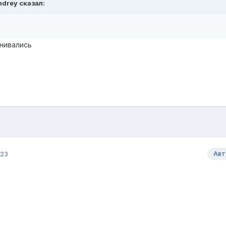
ndrey
сказал:
нивались
023
Авт