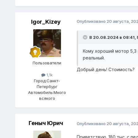
Igor_Kizey
Опубликовано
20 августа, 20
В 20.08.2024 в 08:41,
Кому хороший мотор 5,3 п
реальный.
Пользователи
Добрый день! Стоимость?
1,1k
Город:
Санкт-
Петербург
Автомобиль:
Много
всякого
Геныч Юрич
Опубликовано
20 августа, 20
Приветствую. 180 тыс. с пе