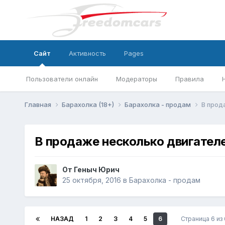
Сайт
Активность
Pages
Пользователи онлайн
Модераторы
Правила
Главная
Барахолка (18+)
Барахолка - продам
В прод
В продаже несколько двигателей
От
Геныч Юрич
25 октября, 2016
в
Барахолка - продам
НАЗАД
1
2
3
4
5
6
Страница 6 из