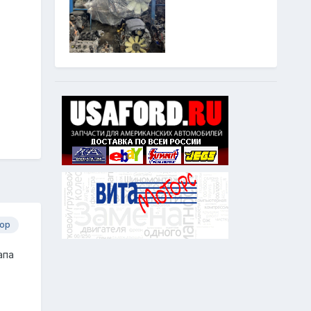
ор
апа