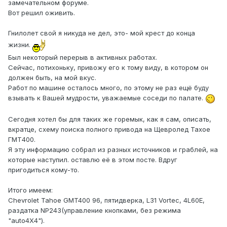
замечательном форуме.
Вот решил оживить.
Гнилолет свой я никуда не дел, это- мой крест до конца
жизни.
Был некоторый перерыв в активных работах.
Сейчас, потихоньку, привожу его к тому виду, в котором он
должен быть, на мой вкус.
Работ по машине осталось много, по этому не раз ещё буду
взывать к Вашей мудрости, уважаемые соседи по палате.
Сегодня хотел бы для таких же горемык, как я сам, описать,
вкратце, схему поиска полного привода на Щевролед Тахое
ГМТ400.
Я эту информацию собрал из разных источников и граблей, на
которые наступил. оставлю её в этом посте. Вдруг
пригодиться кому-то.
Итого имеем:
Chevrolet Tahoe GMT400 96, пятидверка, L31 Vortec, 4L60E,
раздатка NP243(управление кнопками, без режима
"auto4Х4").