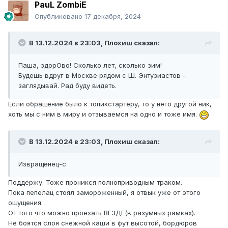
PauL ZombiE
DRB
, тоже не спорю, что при умении, можно на чём
Опубликовано
17 декабря, 2024
хочешь и где хочешь проехать. Но я- не очень искусный
водитель, видимо. Или всему виной разные измерения,
в которых мы живём...
У нас, в Тульской губернии,
В 13.12.2024 в 23:03,
Плохиш
сказал:
бывает необъяснимое явление: белая субстанция падает
с неба и лежит на земле, мешая ходить и ездить.
Паша, здорОво! Сколько лет, сколько зим!
Причём, каждый раз неожиданно! Зимой!!!!! Кто может
Будешь вдруг в Москве рядом с Ш. Энтузиастов -
быть готов к такому?! Точно не коммунальщики...
Итого
заглядывай. Рад буду видеть.
имеем 3-5 месяцев в году, когда по основным улицам
можно передвигаться, почти без затруднений, и
Если обращение было к топикстартеру, то у него другой ник,
остальную территорию, которая подходит для испытания
хоть мы с ним в миру и отзываемся на одно и тоже имя.
арктической техники. Потому как мелкие улицы
сужаются до 1 полосы, а дворы чистят пару раз за зиму.
В гаражный кооператив вообще до весны не попасть, тк
В 13.12.2024 в 23:03,
Плохиш
сказал:
ледыга и в горку, а в самом- сугробы и лёд.
Так то я и на баржЭ умудряюсь там везде ползать. Но
Извращенец-с
она и легче в 2 раза...
Я специально выбрал себе
мучение
автомобиль с 4Х4,
Поддержу. Тоже проникся полноприводным траком.
чтобы зимой не страдать.
Пока пепелац стоял замороженный, я отвык уже от этого
ощущения.
От того что можно проехать ВЕЗДЕ(в разумных рамках).
Не боятся слоя снежной каши в фут высотой, бордюров