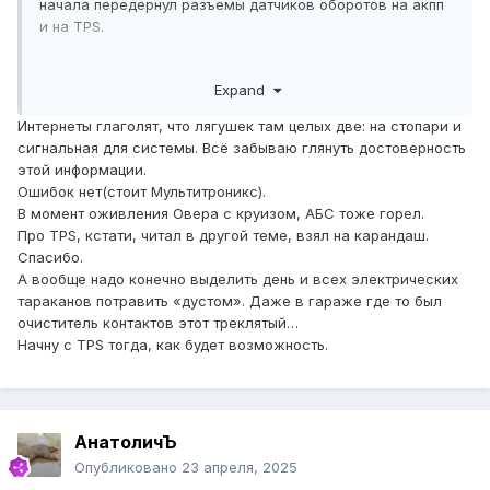
начала передернул разъемы датчиков оборотов на акпп
и на TPS.
А так вообще стоит ошибки глянуть - может появиться
Expand
новое направление поиска проблемы)
Интернеты глаголят, что лягушек там целых две: на стопари и
сигнальная для системы. Всё забываю глянуть достоверность
этой информации.
Ошибок нет(стоит Мультитроникс).
В момент оживления Овера с круизом, АБС тоже горел.
Про TPS, кстати, читал в другой теме, взял на карандаш.
Спасибо.
А вообще надо конечно выделить день и всех электрических
тараканов потравить «дустом». Даже в гараже где то был
очиститель контактов этот треклятый…
Начну с TPS тогда, как будет возможность.
АнатоличЪ
Опубликовано
23 апреля, 2025