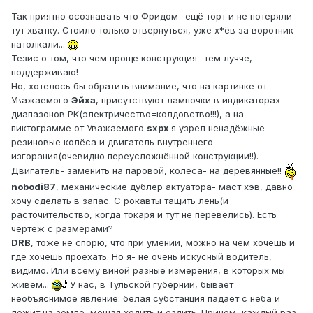
Так приятно осознавать что Фридом- ещё торт и не потеряли
тут хватку. Стоило только отвернуться, уже х*ёв за воротник
натолкали...
Тезис о том, что чем проще конструкция- тем лучче,
поддерживаю!
Но, хотелось бы обратить внимание, что на картинке от
Уважаемого
Эйха
, присутствуют лампочки в индикаторах
диапазонов РК(электричество=колдовство!!!), а на
пиктограмме от Уважаемого
sxpx
я узрел ненадёжные
резиновые колёса и двигатель внутреннего
изгорания(очевидно переусложнённой конструкции!!).
Двигатель- заменить на паровой, колёса- на деревянные!!
nobodi87
, механическиё дублёр актуатора- маст хэв, давно
хочу сделать в запас. С рокавты тащить лень(и
расточительство, когда токаря и тут не перевелись). Есть
чертёж с размерами?
DRB
, тоже не спорю, что при умении, можно на чём хочешь и
где хочешь проехать. Но я- не очень искусный водитель,
видимо. Или всему виной разные измерения, в которых мы
живём...
У нас, в Тульской губернии, бывает
необъяснимое явление: белая субстанция падает с неба и
лежит на земле, мешая ходить и ездить. Причём, каждый раз