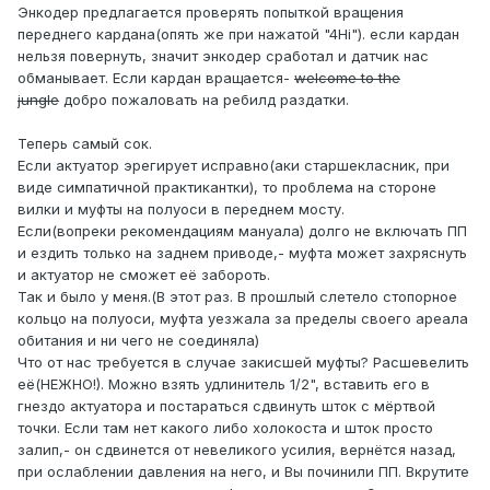
Энкодер предлагается проверять попыткой вращения
переднего кардана(опять же при нажатой "4Hi"). если кардан
нельзя повернуть, значит энкодер сработал и датчик нас
обманывает. Если кардан вращается-
welcome to the
jungle
добро пожаловать на ребилд раздатки.
Теперь самый сок.
Если актуатор эрегирует исправно(аки старшекласник, при
виде симпатичной практикантки), то проблема на стороне
вилки и муфты на полуоси в переднем мосту.
Если(вопреки рекомендациям мануала) долго не включать ПП
и ездить только на заднем приводе,- муфта может захряснуть
и актуатор не сможет её забороть.
Так и было у меня.(В этот раз. В прошлый слетело стопорное
кольцо на полуоси, муфта уезжала за пределы своего ареала
обитания и ни чего не соединяла)
Что от нас требуется в случае закисшей муфты? Расшевелить
её(НЕЖНО!). Можно взять удлинитель 1/2", вставить его в
гнездо актуатора и постараться сдвинуть шток с мёртвой
точки. Если там нет какого либо холокоста и шток просто
залип,- он сдвинется от невеликого усилия, вернётся назад,
при ослаблении давления на него, и Вы починили ПП. Вкрутите