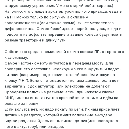
старую схему управления. У меня старый робит хорошо.)
Напомню, что с нашей архитектурой полного привода, ездить
на ПП можно только по сыпучим и склизким
поверхностностям(или только прямо), тк нет межосевого
дифференциала. Самое безобидное- порвёт полуось, когда в
повороте на асфальте передние и задние колёса будут иметь
разные траектории и длину пути.
Собственно предлагаемая мной схема поиска ПП, от простого
к сложному.
Самое частое- смерть актуатора в переднем мосту. Для
проверки его состояния, необходимо его выкрутить и подать
питание(например, подключив штатный разъём и ткнув на
кнопку "4Hi"). Если он отзывается- копаем дальше. если нет-
варианта 2: сдох актуатор, или электроны не добегают.
Проверяем вольты на разъёме: если, при нажатой кнопке
"4Hi", вольты есть- актуатор признаётся мёртвым и идём на
рокавто за новым.
Если вольтов нет, их надо искать по цепи. Их нам присылает
датчик на раздатке, который видит положение энкодера
внутри раздатки. Здесь опять вилка: датчик(или проводка от
него к актуатору), или энкодер.