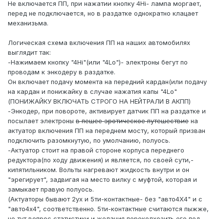
Не включается ПП, при нажатии кнопку 4Hi- лампа моргает,
перед не подключается, но в раздатке однократно клацает
механизьма.
Логическая схема включения ПП на наших автомобилях
выглядит так:
-Нажимаем кнопку "4Hi"(или "4Lo")- электроны бегут по
проводам к энкодеру в раздатке.
Он включает подачу момента на передний кардан(или подачу
на кардан и понижайку в случае нажатия капы "4Lo"
(ПОНИЖАЙКУ ВКЛЮЧАТЬ СТРОГО НА НЕЙТРАЛИ В АКПП)
-Энкодер, при повороте, активирует датчик ПП на раздатке и
посылает электроны
в пешее эротическое путешествие
на
актуатор включения ПП на переднем мосту, который призван
подключить разомкнутую, по умолчанию, полуось.
-Актуатор стоит на правой стороне корпуса переднего
редуктора(по ходу движения) и является, по своей сути,-
кипятильником. Вольты нагревают жидкость внутри и он
"эрегирует", задвигая на место вилку с муфтой, которая и
замыкает правую полуось.
(Актуаторы бывают 2ух и 5ти-контактные- без "авто4Х4" и с
"авто4х4", соответственно. 5ти-контактные считаются пыжже,
но тут вопрос статистики и желания переколхозить его под