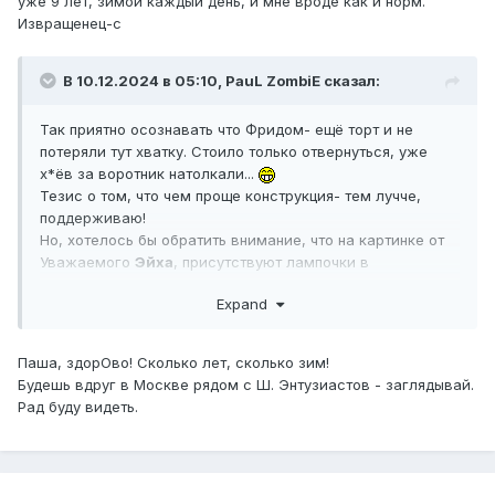
уже 9 лет, зимой каждый день, и мне вроде как и норм.
Извращенец-с
В 10.12.2024 в 05:10,
PauL ZombiE
сказал:
Так приятно осознавать что Фридом- ещё торт и не
потеряли тут хватку. Стоило только отвернуться, уже
х*ёв за воротник натолкали...
Тезис о том, что чем проще конструкция- тем лучче,
поддерживаю!
Но, хотелось бы обратить внимание, что на картинке от
Уважаемого
Эйха
, присутствуют лампочки в
индикаторах диапазонов
Expand
РК(электричество=колдовство!!!), а на пиктограмме от
Уважаемого
sxpx
я узрел ненадёжные резиновые
колёса и двигатель внутреннего изгорания(очевидно
Паша, здорОво! Сколько лет, сколько зим!
переусложнённой конструкции!!). Двигатель- заменить на
Будешь вдруг в Москве рядом с Ш. Энтузиастов - заглядывай.
паровой, колёса- на деревянные!!
Рад буду видеть.
nobodi87
, механическиё дублёр актуатора- маст хэв,
давно хочу сделать в запас. С рокавты тащить лень(и
расточительство, когда токаря и тут не перевелись). Есть
чертёж с размерами?