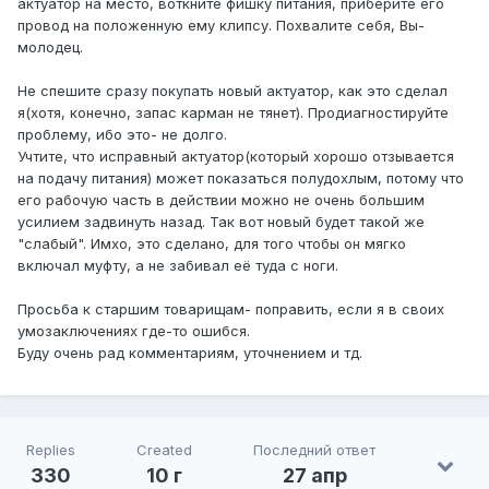
актуатор на место, воткните фишку питания, приберите его
провод на положенную ему клипсу. Похвалите себя, Вы-
молодец.
Не спешите сразу покупать новый актуатор, как это сделал
я(хотя, конечно, запас карман не тянет). Продиагностируйте
проблему, ибо это- не долго.
Учтите, что исправный актуатор(который хорошо отзывается
на подачу питания) может показаться полудохлым, потому что
его рабочую часть в действии можно не очень большим
усилием задвинуть назад. Так вот новый будет такой же
"слабый". Имхо, это сделано, для того чтобы он мягко
включал муфту, а не забивал её туда с ноги.
Просьба к старшим товарищам- поправить, если я в своих
умозаключениях где-то ошибся.
Буду очень рад комментариям, уточнением и тд.
Replies
Created
Последний ответ
330
10 г
27 апр