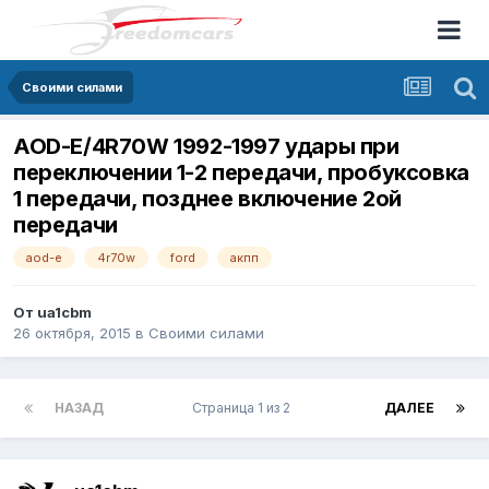
Своими силами
AOD-E/4R70W 1992-1997 удары при
переключении 1-2 передачи, пробуксовка
1 передачи, позднее включение 2ой
передачи
aod-e
4r70w
ford
акпп
От
ua1cbm
26 октября, 2015
в
Своими силами
НАЗАД
Страница 1 из 2
ДАЛЕЕ