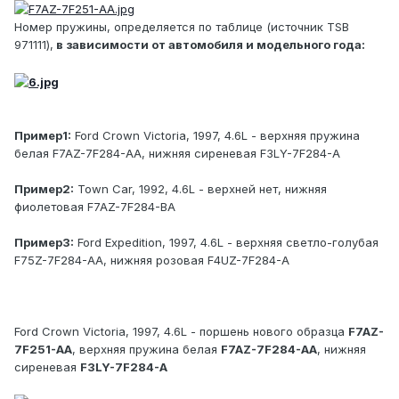
Номер пружины, определяется по таблице (источник TSB
971111),
в зависимости от автомобиля и модельного года:
Пример1:
Ford Crown Victoria, 1997, 4.6L - верхняя пружина
белая F7AZ-7F284-AA, нижняя сиреневая F3LY-7F284-A
Пример2:
Town Car, 1992, 4.6L - верхней нет, нижняя
фиолетовая F7AZ-7F284-BA
Пример3:
Ford Expedition, 1997, 4.6L - верхняя светло-голубая
F75Z-7F284-AA, нижняя розовая F4UZ-7F284-A
Ford Crown Victoria, 1997, 4.6L - поршень нового образца
F7AZ-
7F251-AA
, верхняя пружина белая
F7AZ-7F284-AA
, нижняя
сиреневая
F3LY-7F284-A