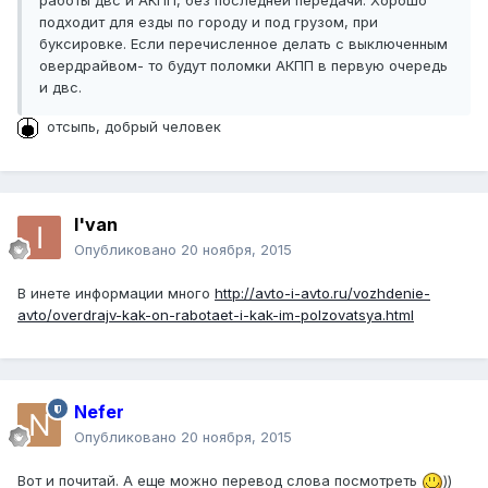
работы двс и АКПП, без последней передачи. Хорошо
подходит для езды по городу и под грузом, при
буксировке. Если перечисленное делать с выключенным
овердрайвом- то будут поломки АКПП в первую очередь
и двс.
отсыпь, добрый человек
I'van
Опубликовано
20 ноября, 2015
В инете информации много
http://avto-i-avto.ru/vozhdenie-
avto/overdrajv-kak-on-rabotaet-i-kak-im-polzovatsya.html
Nefer
Опубликовано
20 ноября, 2015
Вот и почитай. А еще можно перевод слова посмотреть
))