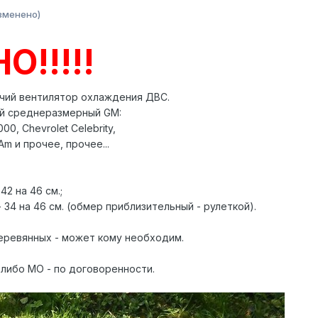
зменено)
!!!!!
чий вентилятор охлаждения ДВС.
й среднеразмерный GM:
000, Chevrolet Celebrity,
 Am и прочее, прочее...
42 на 46 см.;
34 на 46 см. (обмер приблизительный - рулеткой).
деревянных - может кому необходим.
 либо МО - по договоренности.