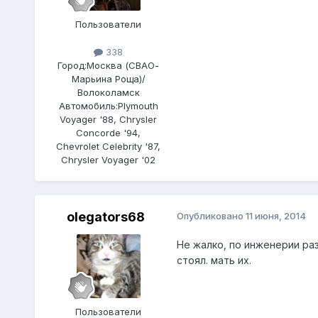
Пользователи
338
Город:
Москва (СВАО-
Марьина Роща)/
Волоколамск
Автомобиль:
Plymouth
Voyager '88, Chrysler
Concorde '94,
Chevrolet Celebrity '87,
Chrysler Voyager '02
olegators68
Опубликовано
11 июня, 2014
Не жалко, по инженерии раз
стоял. мать их.
Пользователи