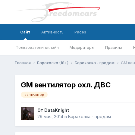
Сайт
Активность
Pages
Пользователи онлайн
Модераторы
Правила
Главная
Барахолка (18+)
Барахолка - продам
GM вен
GM вентилятор охл. ДВС
вентилятор
От
DataKnight
29 мая, 2014
в
Барахолка - продам