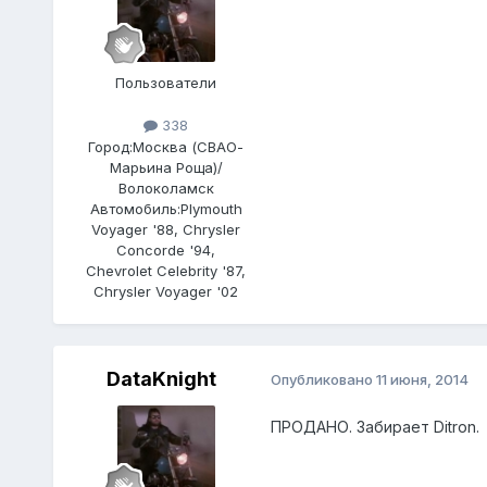
Пользователи
338
Город:
Москва (СВАО-
Марьина Роща)/
Волоколамск
Автомобиль:
Plymouth
Voyager '88, Chrysler
Concorde '94,
Chevrolet Celebrity '87,
Chrysler Voyager '02
DataKnight
Опубликовано
11 июня, 2014
ПРОДАНО. Забирает Ditron.