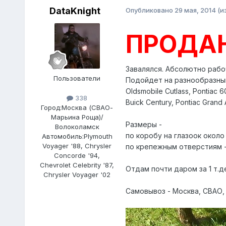
DataKnight
Опубликовано
29 мая, 2014
(и
ПРОДАНО
Завалялся. Абсолютно рабо
Пользователи
Подойдет на разнообразны
Oldsmobile Cutlass, Pontiac 6
338
Buick Century, Pontiac Grand
Город:
Москва (СВАО-
Марьина Роща)/
Размеры -
Волоколамск
по коробу на глазоок около 
Автомобиль:
Plymouth
Voyager '88, Chrysler
по крепежным отверстиям - 
Concorde '94,
Chevrolet Celebrity '87,
Отдам почти даром за 1 т.
Chrysler Voyager '02
Самовывоз - Москва, СВАО,