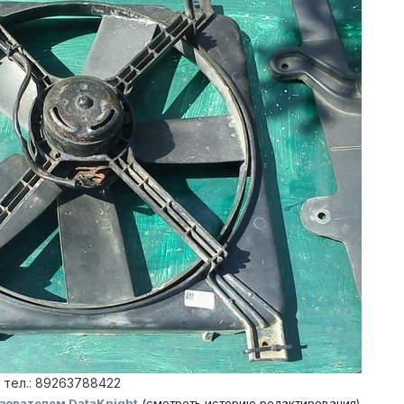
о тел.: 89263788422
зователем DataKnight
(смотреть историю редактирования)