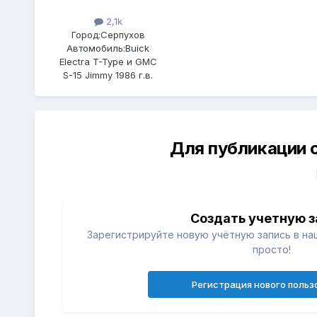
2,1k
Город:
Серпухов
Автомобиль:
Buick
Electra T-Type и GMC
S-15 Jimmy 1986 г.в.
Для публикации 
Создать учетную з
Зарегистрируйте новую учётную запись в на
просто!
Регистрация нового польз