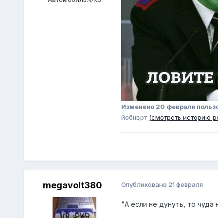
Изменено
20 февраля
польз
йобнврт
(смотреть историю р
megavolt380
Опубликовано
21 февраля
"А если не дунуть, то чуда н