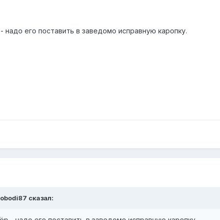
- надо его поставить в заведомо исправную каропку.
obodi87
сказал:
р - надо его поставить в заведомо исправную каропку.