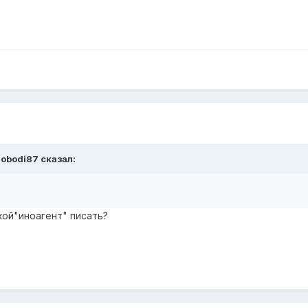
obodi87
сказал:
кой"иноагент" писать?