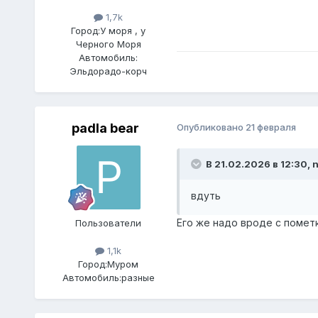
1,7k
Город:
У моря , у
Черного Моря
Автомобиль:
Эльдорадо-корч
padla bear
Опубликовано
21 февраля
В 21.02.2026 в 12:30,
n
вдуть
Его же надо вроде с помет
Пользователи
1,1k
Город:
Муром
Автомобиль:
разные