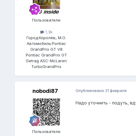
Пользователи
1,3k
Город:
Королёв, М.О.
Автомобиль:
Pontiac
GrandPrix GT V8
Pontiac GrandPrix GT
Getrag ASC-McLaren
TurboGrandPrix
nobodi87
Опубликовано
21 февраля
Надо уточнить - подуть, вд
Пользователи