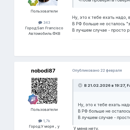
Пользователи
Ну, это к тебе ехать надо, 
343
В РФ больше не осталось "
Город:
San Francisco
В лучшем случае - просто 
Автомобиль:
ФКВ
nobodi87
Опубликовано
22 февраля
В 21.02.2026 в 19:27,
F
Ну, это к тебе ехать над
Пользователи
В РФ больше не осталось
В лучшем случае - прост
1,7k
Город:
У моря , у
У меня нету.