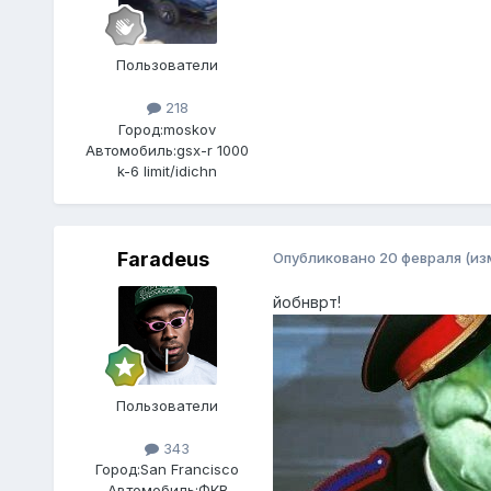
Пользователи
218
Город:
moskov
Автомобиль:
gsx-r 1000
k-6 limit/idichn
Faradeus
Опубликовано
20 февраля
(из
йобнврт!
Пользователи
343
Город:
San Francisco
Автомобиль:
ФКВ