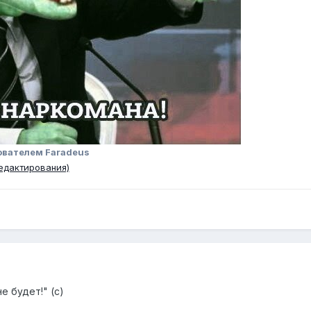
ователем Faradeus
едактирования)
е будет!" (с)