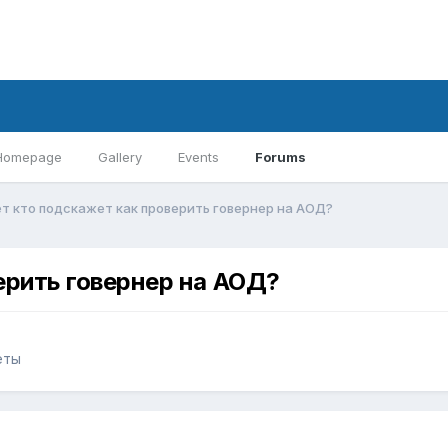
Homepage
Gallery
Events
Forums
т кто подскажет как проверить говернер на АОД?
ерить говернер на АОД?
еты