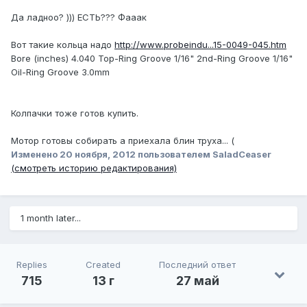
Да ладноо? ))) ЕСТЬ??? Фааак
Вот такие кольца надо
http://www.probeindu...15-0049-045.htm
Bore (inches) 4.040 Top-Ring Groove 1/16" 2nd-Ring Groove 1/16"
Oil-Ring Groove 3.0mm
Колпачки тоже готов купить.
Мотор готовы собирать а приехала блин труха... (
Изменено
20 ноября, 2012
пользователем SaladCeaser
(смотреть историю редактирования)
1 month later...
Replies
Created
Последний ответ
715
13 г
27 май