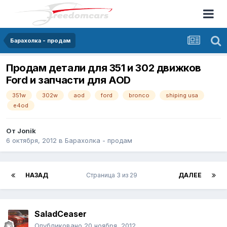
Барахолка - продам
Продам детали для 351 и 302 движков
Ford и запчасти для AOD
351w
302w
aod
ford
bronco
shiping usa
e4od
От
Jonik
6 октября, 2012
в
Барахолка - продам
НАЗАД
Страница 3 из 29
ДАЛЕЕ
SaladCeaser
Опубликовано
20 ноября, 2012