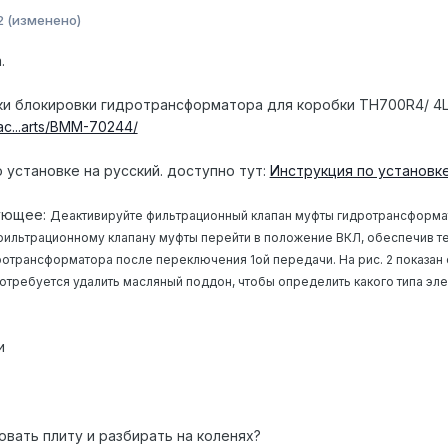
2
(изменено)
.
ки блокировки гидротрансформатора для коробки TH700R4/ 4
ac...arts/BMM-70244/
 установке на русский. доступно тут:
Инструкция по установк
дующее:
Деактивируйте фильтрационный клапан муфты гидротрансформа
фильтрационному клапану муфты перейти в положение ВКЛ, обеспечив т
отрансформатора после переключения 1ой передачи. На рис. 2 показа
 потребуется удалить масляный поддон, чтобы определить какого типа эл
и
вать плиту и разбирать на коленях?