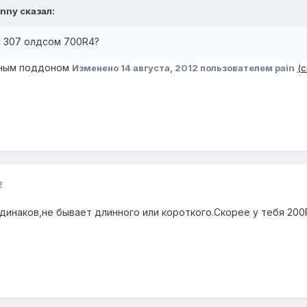
onny сказал:
 с 307 олдсом 700R4?
инным поддоном
Изменено
14 августа, 2012
пользователем pain
(
2
динаков,не бывает длинного или короткого.Скорее у тебя 200