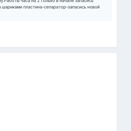
у.Работы часа на 2.Только в начале запасись
а шариками пластина-сепаратор-запасись новой