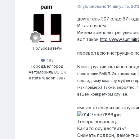
pain
Опубликовано
14 августа, 201
двигатель 307 олдс 87 года
И так начнём....
Имеем комплект регулиров
вот такой
http://www.summitr
Пользователи
перевел всю инструкцию по
493
Город:
Белгород
В инструкции сказано сле
Автомобиль:
BUICK
положении ВЫКЛ. Это позволит 
estate wagon 1987
проводному клапану муфты гидр
(как пример.) Также, вероятно,
вашем конкретном случае.
имеем схемку из инструкци
Теперь вопросец.
Как это осуществить?
Снимать поддон, демонтиро