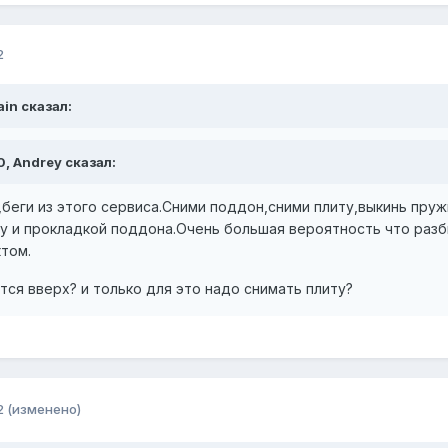
2
ain сказал:
0, Andrey сказал:
беги из этого сервиса.Сними поддон,сними плиту,выкинь пружи
у и прокладкой поддона.Очень большая вероятность что разб
том.
ается вверх? и только для это надо снимать плиту?
2
(изменено)