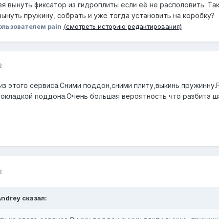
зя вынуть фиксатор из гидроплиты если её не располовить. Так
вынуть пружину, собрать и уже тогда установить на коробку?
ользователем pain
(смотреть историю редактирования)
2
из этого сервиса.Сними поддон,сними плиту,выкинь пружинну.Р
рокладкой поддона.Очень большая вероятность что разбита ш
2
Andrey сказал: