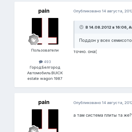
pain
Опубликовано
14 августа, 201
В 14.08.2012 в 16:06, 
Поддон у всех семисоток
Пользователи
точно. она(
493
Город:
Белгород
Автомобиль:
BUICK
estate wagon 1987
pain
Опубликовано
14 августа, 201
а там система плиты та же?