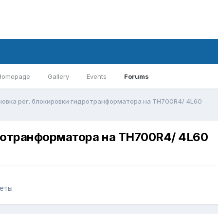
Homepage
Gallery
Events
Forums
новка рег. блокировки гидротранформатора на TH700R4/ 4L60
дротранформатора на TH700R4/ 4L60
веты