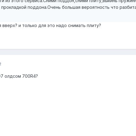
ги из этого сервиса.Сними поддон,сними плиту,выкинь пружинн
и прокладкой поддона.Очень большая вероятность что разбит
ся вверх? и только для это надо снимать плиту?
2
307 олдсом 700R4?