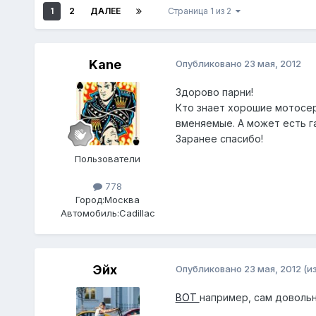
1
2
ДАЛЕЕ
Страница 1 из 2
Kane
Опубликовано
23 мая, 2012
Здорово парни!
Кто знает хорошие мотосер
вменяемые. А может есть г
Заранее спасибо!
Пользователи
778
Город:
Москва
Автомобиль:
Cadillaс
Эйх
Опубликовано
23 мая, 2012
(и
ВОТ
например, сам довольн