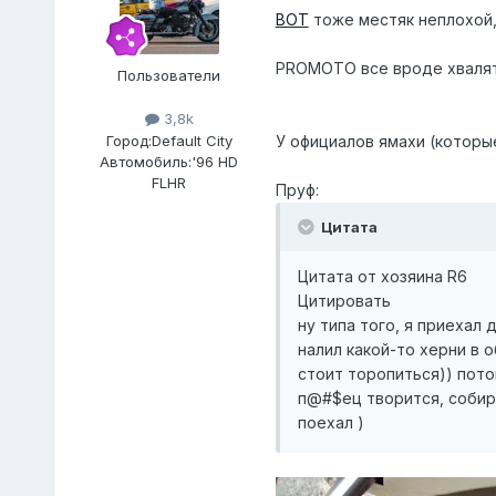
ВОТ
тоже местяк неплохой,
PROMOTO все вроде хвалят,
Пользователи
3,8k
Город:
Default City
У официалов ямахи (которы
Автомобиль:
'96 HD
FLHR
Пруф:
Цитата
Цитата от хозяина R6
Цитировать
ну типа того, я приехал 
налил какой-то херни в 
стоит торопиться)) пото
п@#$ец творится, собира
поехал )