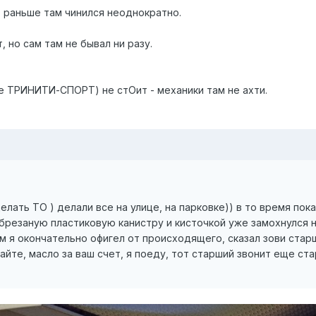
 раньше там чинился неоднократно.
 но сам там не бывал ни разу.
е ТРИНИТИ-СПОРТ) не стОит - механики там не ахти.
делать ТО ) делали все на улице, на парковке)) в то время по
обрезаную пластиковую канистру и кисточкой уже замохнулся на
м я окончательно офигел от происходящего, сказал зови старше
йте, масло за ваш счет, я поеду, тот старший звонит еще ста