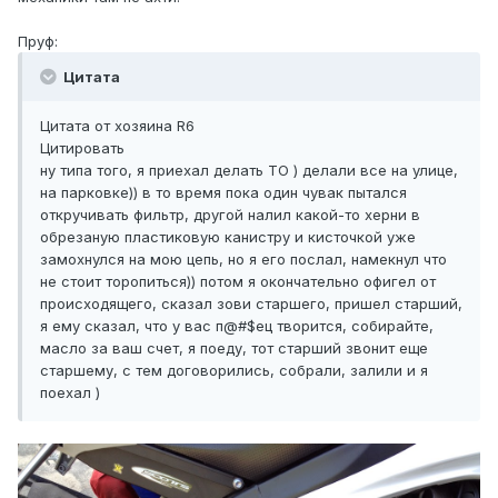
Пруф:
Цитата
Цитата от хозяина R6
Цитировать
ну типа того, я приехал делать ТО ) делали все на улице,
на парковке)) в то время пока один чувак пытался
откручивать фильтр, другой налил какой-то херни в
обрезаную пластиковую канистру и кисточкой уже
замохнулся на мою цепь, но я его послал, намекнул что
не стоит торопиться)) потом я окончательно офигел от
происходящего, сказал зови старшего, пришел старший,
я ему сказал, что у вас п@#$ец творится, собирайте,
масло за ваш счет, я поеду, тот старший звонит еще
старшему, с тем договорились, собрали, залили и я
поехал )