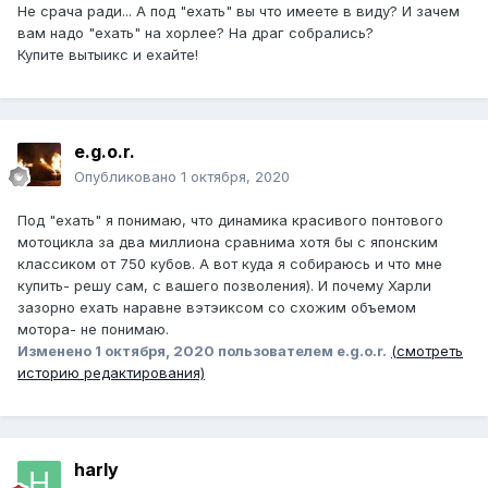
Не срача ради... А под "ехать" вы что имеете в виду? И зачем
вам надо "ехать" на хорлее? На драг собрались?
Купите вытыикс и ехайте!
e.g.o.r.
Опубликовано
1 октября, 2020
Под "ехать" я понимаю, что динамика красивого понтового
мотоцикла за два миллиона сравнима хотя бы с японским
классиком от 750 кубов. А вот куда я собираюсь и что мне
купить- решу сам, с вашего позволения). И почему Харли
зазорно ехать наравне вэтэиксом со схожим объемом
мотора- не понимаю.
Изменено
1 октября, 2020
пользователем e.g.o.r.
(смотреть
историю редактирования)
harly