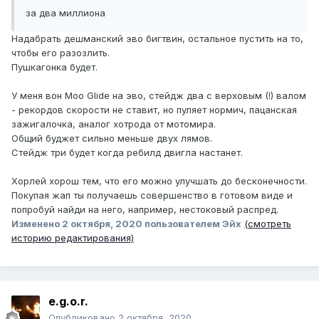
за два миллиона
Надабрать дешманский эво бигтвин, остальное пустить на то,
чтобы его разозлить.
Пушкагонка будет.
У меня вон Moo Glide на эво, стейдж два с верховым (!) валом
- рекордов скорости не ставит, но пуляет нормич, пацанская
зажигалочка, аналог хотрода от мотомира.
Общий буджет сильно меньше двух лямов.
Стейдж три будет когда ребилд двигла настанет.
Хорлей хорош тем, что его можно улучшать до бесконечности.
Покупая жап ты получаешь совершенство в готовом виде и
попробуй найди на него, например, нестоковый распред.
Изменено
2 октября, 2020
пользователем Эйх
(смотреть
историю редактирования)
e.g.o.r.
Опубликовано
2 октября, 2020