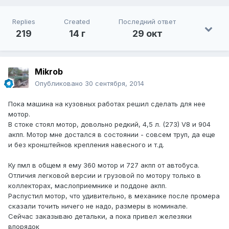
Replies
Created
Последний ответ
219
14 г
29 окт
Mikrob
Опубликовано
30 сентября, 2014
Пока машина на кузовных работах решил сделать для нее
мотор.
В стоке стоял мотор, довольно редкий, 4,5 л. (273) V8 и 904
акпп. Мотор мне достался в состоянии - совсем труп, да еще
и без кронштейнов крепления навесного и т.д.
Ку пмл в общем я ему 360 мотор и 727 акпп от автобуса.
Отличия легковой версии и грузовой по мотору только в
коллекторах, маслоприемнике и поддоне акпп.
Распустил мотор, что удивительно, в механике после промера
сказали точить ничего не надо, размеры в номинале.
Сейчас заказываю детальки, а пока привел железяки
впорядок