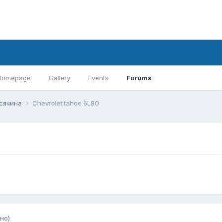
Homepage
Gallery
Events
Forums
всячина
Chevrolet tahoe 6L80
но)