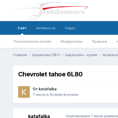
Сайт
Активность
Pages
Пользователи онлайн
Модераторы
Правила
Главная
Барахолка (18+)
Барахолка - куплю
Всякая 
Chevrolet tahoe 6L80
От
katafalka
7 июля
в
Всякая всячина
katafalka
Опубликовано
7 июля
(измене