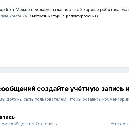
ор 5.3л. Можно в Беларуси,главное чтоб хорошо работала. Если
лем katafalka
(смотреть историю редактирования)
сообщений создайте учётную запись и
Вы должны быть пользователем, чтобы оставить комментари
апись
шем сообществе. Это очень
Уже есть