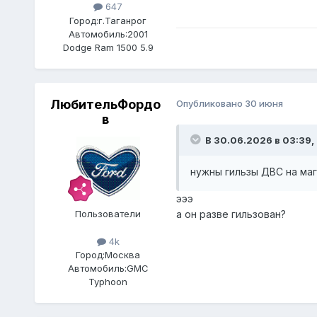
647
Город:
г.Таганрог
Автомобиль:
2001
Dodge Ram 1500 5.9
ЛюбительФордо
Опубликовано
30 июня
в
В 30.06.2026 в 03:39,
нужны гильзы ДВС на маг
эээ
Пользователи
а он разве гильзован?
4k
Город:
Москва
Автомобиль:
GMC
Typhoon