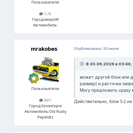
Пользователи
1,7k
Город:
ɐʚʞɔоW
Автомобиль:
mrakobes
Опубликовано
30 июня
В 30.06.2026 в 03:46,
может другой блок или д
размер) и расточка зап
Пользователи
Могу предложить сразу 
807
Действительно, блок 5.2 не 
Город:
Sevastopol
Автомобиль:
Old Rusty
Pepelatz