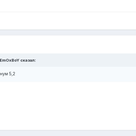
EmOxBoY
сказал:
нум 5,2