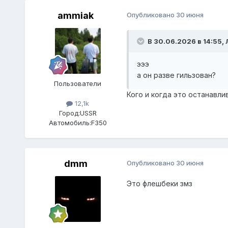
ammiak
Опубликовано
30 июня
В 30.06.2026 в 14:55,
эээ
а он разве гильзован?
Пользователи
Кого и когда это останавл
12,1k
Город:
USSR
Автомобиль:
F350
dmm
Опубликовано
30 июня
Это флешбеки змз