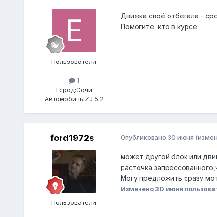
Движка своё отбегала - сро
Помогите, кто в курсе
Пользователи
1
Город:
Сочи
Автомобиль:
ZJ 5.2
ford1972s
Опубликовано
30 июня
(измен
может другой блок или двиг
расточка запрессованного,
Могу предложить сразу мот
Изменено
30 июня
пользова
Пользователи