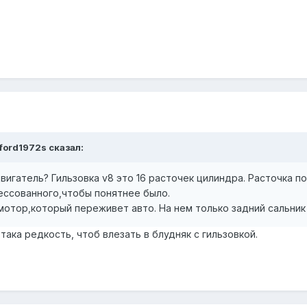
ford1972s
сказал:
вигатель? Гильзовка v8 это 16 расточек цилиндра. Расточка п
рессованного,чтобы понятнее было.
мотор,который переживет авто. На нем только задний сальник
така редкость, чтоб влезать в блудняк с гильзовкой.