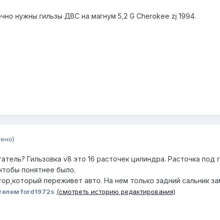
чно нужны гильзы ДВС на магнум 5,2 G Cherokee zj 1994.
ено)
атель? Гильзовка v8 это 16 расточек цилиндра. Расточка под 
чтобы понятнее было.
ор,который переживет авто. На нем только задний сальник з
телем ford1972s
(смотреть историю редактирования)