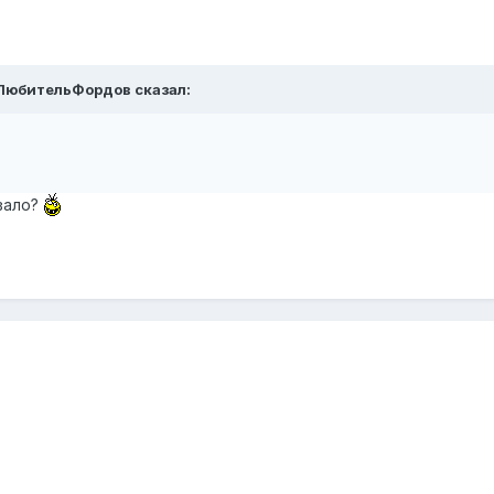
ЛюбительФордов
сказал:
ивало?