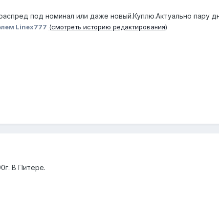
 распред под номинал или даже новый.Куплю.Актуально пару д
лем Linex777
(смотреть историю редактирования)
0г. В Питере.