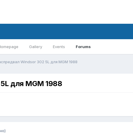
Homepage
Gallery
Events
Forums
аспредвал Windsor 302 5L для MGM 1988
 5L для MGM 1988
но)