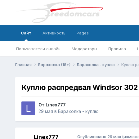
Сайт
Активность
Pages
Пользователи онлайн
Модераторы
Правила
Главная
Барахолка (18+)
Барахолка - куплю
Куплю р
Куплю распредвал Windsor 302
От
Linex777
29 мая
в
Барахолка - куплю
Linex777
Опубликовано
29 мая
(измене