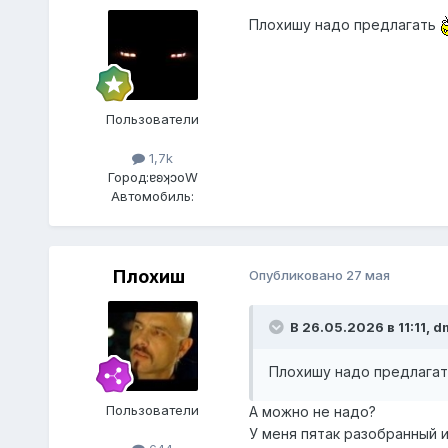
Плохишу надо предлагать
Пользователи
1,7k
Город:
ɐʚʞɔоW
Автомобиль:
Плохиш
Опубликовано
27 мая
В 26.05.2026 в 11:11,
d
Плохишу надо предлага
Пользователи
А можно не надо?
У меня пятак разобранный и