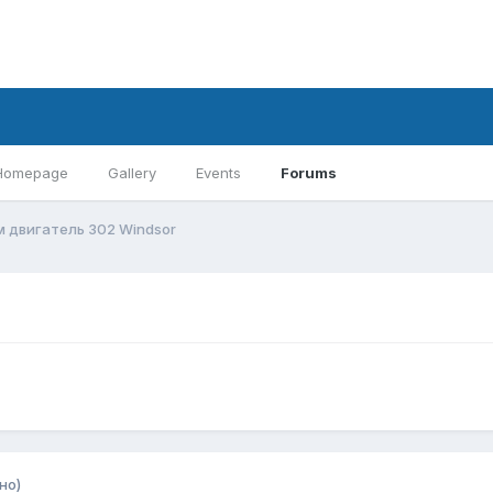
Homepage
Gallery
Events
Forums
 двигатель 302 Windsor
но)