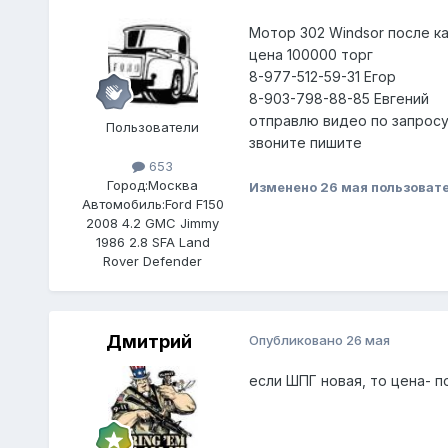
Мотор 302 Windsor после к
цена 100000 торг
8-977-512-59-31 Егор
8-903-798-88-85 Евгений
отправлю видео по запрос
Пользователи
звоните пишите
653
Город:
Москва
Изменено
26 мая
пользовате
Автомобиль:
Ford F150
2008 4.2 GMC Jimmy
1986 2.8 SFA Land
Rover Defender
Дмитрий
Опубликовано
26 мая
если ШПГ новая, то цена- по