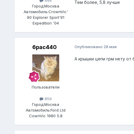
644
Тем более, 5.8 лучше
Город:
Москва
Автомобиль:
CrownVic'
90 Explorer Sport'91
Expedition '04
6pac440
Опубликовано
28 мая
А крышки цепи грм нету от
Пользователи
859
Город:
Москва
Автомобиль:
Ford Ltd
CownVic 1980 5.8