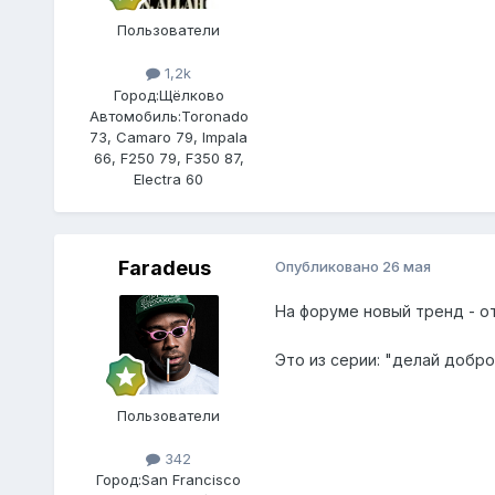
Пользователи
1,2k
Город:
Щёлково
Автомобиль:
Toronado
73, Camaro 79, Impala
66, F250 79, F350 87,
Electra 60
Faradeus
Опубликовано
26 мая
На форуме новый тренд - от
Это из серии: "делай добро
Пользователи
342
Город:
San Francisco