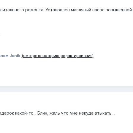
апитального ремонта. Установлен масляный насос повышенной
у
лем Jonik
(смотреть историю редактирования)
дарок какой-то... Блин, жаль что мне некуда втыкать....