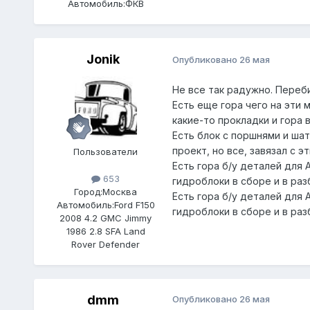
Автомобиль:
ФКВ
Jonik
Опубликовано
26 мая
Не все так радужно. Переби
Есть еще гора чего на эти 
какие-то прокладки и гора 
Есть блок с поршнями и шат
проект, но все, завязал с э
Пользователи
Есть гора б/у деталей для 
653
гидроблоки в сборе и в ра
Город:
Москва
Есть гора б/у деталей для 
Автомобиль:
Ford F150
гидроблоки в сборе и в ра
2008 4.2 GMC Jimmy
1986 2.8 SFA Land
Rover Defender
dmm
Опубликовано
26 мая