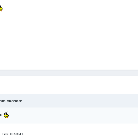
mm
сказал:
ть
 так лежит.